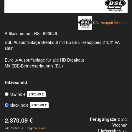
BSL Auspuff Systeme
Artikelnummer:
BSL 900549
BSL Auspuffanlage Breakout mit Eu EBE Headpipes 2 1/2" VA
satin
Euro 3-Auspuffanlage für alle HD Breakout
Mit EBE-Betriebserlaubnis (EU)
Hitzeschild
raw hole
2.370,09 €
black hole
2.370,09 €
2.370,09 €
Fertigungszeit
: 2-3
Wochen
inkl. 19% USt. , zzgl.
Versand
Lieferzeit
:
2 - 3