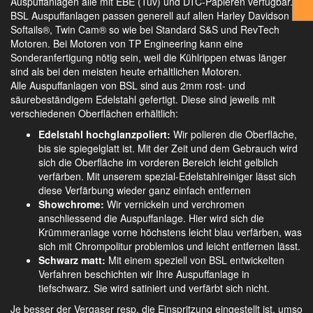
Auspuffanlagen alle mit EBE (Tüv) und DTC-Papieren verfügbar.
BSL Auspuffanlagen passen generell auf allen Harley Davidson
Softails®, Twin Cam® so wie bei Standard S&S und RevTech
Motoren. Bei Motoren von TP Engineering kann eine
Sonderanfertigung nötig sein, weil die Kühlrippen etwas länger
sind als bei den meisten heute erhältlichen Motoren.
Alle Auspuffanlagen von BSL sind aus 2mm rost- und
säurebeständigem Edelstahl gefertigt. Diese sind jeweils mit
verschiedenen Oberflächen erhältlich:
Edelstahl hochglanzpoliert:
Wir polieren die Oberfläche,
bis sie spiegelglatt ist. Mit der Zeit und dem Gebrauch wird
sich die Oberfläche im vorderen Bereich leicht gelblich
verfärben. Mit unserem spezial-Edelstahlreiniger lässt sich
diese Verfärbung wieder ganz einfach entfernen
Showchrome:
Wir vernickeln und verchromen
anschliessend die Auspuffanlage. Hier wird sich die
Krümmeranlage vorne höchstens leicht blau verfärben, was
sich mit Chrompolitur problemlos und leicht entfernen lässt.
Schwarz matt:
Mit einem speziell von BSL entwickelten
Verfahren beschichten wir Ihre Auspuffanlage in
tiefschwarz. Sie wird satiniert und verfärbt sich nicht.
Je besser der Vergaser resp. die Einspritzung eingestellt ist, umso