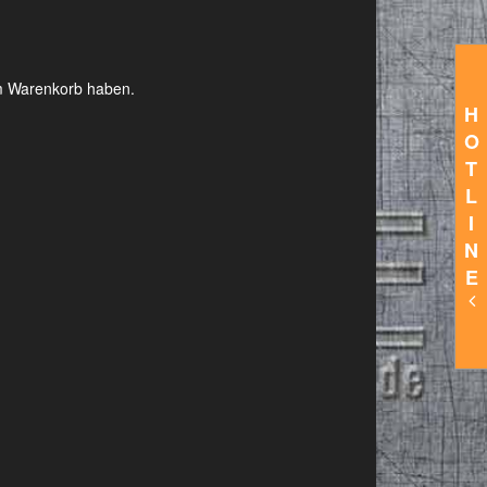
im Warenkorb haben.
H
O
T
L
I
N
E