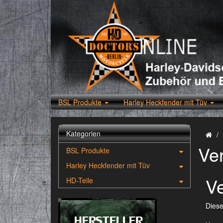
BSL Produkte
Harley Heckfender mit Tüv
Kategorien
Ve
BSL Produkte
Harley Heckfender mit Tüv
Ve
HD-Teile
Diese