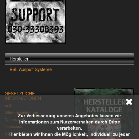
Hersteller
BSL Auspuff Systeme
GESETZLICHE
INFORMATIONEN
AGB
Widerrufsbelehrung
Zur Verbesserung unseres Angebotes lassen wir
Datenschutz
Informationen zum Nutzerverhalten durch Dritte
Impressum
verarbeiten.
Cookie-Einstellungen
Hier bieten wir Ihnen die Möglichkeit, individuell zu jeder