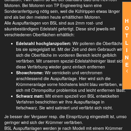
Motoren. Bei Motoren von TP Engineering kann eine
Sonderanfertigung nötig sein, weil die Kühlrippen etwas länger
sind als bei den meisten heute erhältlichen Motoren.
H
Alle Auspuffanlagen von BSL sind aus 2mm rost- und
O
säurebeständigem Edelstahl gefertigt. Diese sind jeweils mit
T
verschiedenen Oberflächen erhältlich:
L
Edelstahl hochglanzpoliert:
Wir polieren die Oberfläche,
I
bis sie spiegelglatt ist. Mit der Zeit und dem Gebrauch wird
sich die Oberfläche im vorderen Bereich leicht gelblich
N
verfärben. Mit unserem spezial-Edelstahlreiniger lässt sich
E
diese Verfärbung wieder ganz einfach entfernen
Showchrome:
Wir vernickeln und verchromen
anschliessend die Auspuffanlage. Hier wird sich die
Krümmeranlage vorne höchstens leicht blau verfärben, was
sich mit Chrompolitur problemlos und leicht entfernen lässt.
Schwarz matt:
Mit einem speziell von BSL entwickelten
Verfahren beschichten wir Ihre Auspuffanlage in
tiefschwarz. Sie wird satiniert und verfärbt sich nicht.
Je besser der Vergaser resp. die Einspritzung eingestellt ist, umso
geringer wird sich der Krümmer verfärben.
BSL Auspuffanlagen werden je nach Modell mit einem Krümmer