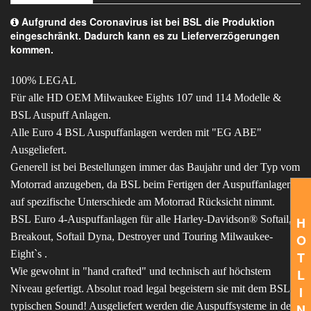
Aufgrund des Coronavirus ist bei BSL die Produktion
eingeschränkt. Dadurch kann es zu Lieferverzögerungen
kommen.
100% LEGAL
Für alle HD OEM Milwaukee Eights 107 und 114 Modelle &
BSL Auspuff Anlagen.
Alle Euro 4 BSL Auspuffanlagen werden mit "EG ABE"
Ausgeliefert.
Generell ist bei Bestellungen immer das Baujahr und der Typ vom
Motorrad anzugeben, da BSL beim Fertigen der Auspuffanlagen
auf spezifische Unterschiede am Motorrad Rücksicht nimmt.
BSL Euro 4-Auspuffanlagen für alle Harley-Davidson® Softail,
H
Breakout, Softail Dyna, Destroyer und Touring Milwaukee-
O
Eight`s .
T
Wie gewohnt in "hand crafted" und technisch auf höchstem
L
Niveau gefertigt. Absolut road legal begeistern sie mit dem BSL-
I
typischen Sound! Ausgeliefert werden die Auspuffsysteme in den
N