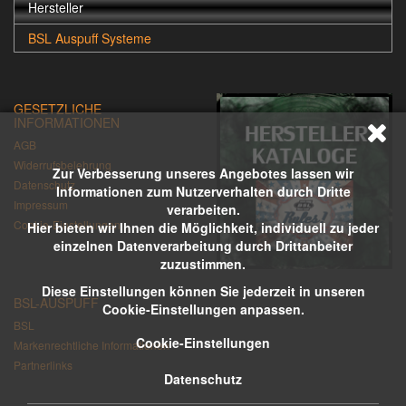
Hersteller
BSL Auspuff Systeme
GESETZLICHE
INFORMATIONEN
AGB
Widerrufsbelehrung
Zur Verbesserung unseres Angebotes lassen wir
Datenschutz
Informationen zum Nutzerverhalten durch Dritte
Impressum
verarbeiten.
Cookie-Einstellungen
Hier bieten wir Ihnen die Möglichkeit, individuell zu jeder
einzelnen Datenverarbeitung durch Drittanbeiter
zuzustimmen.
Diese Einstellungen können Sie jederzeit in unseren
BSL-AUSPUFF
Cookie-Einstellungen anpassen.
BSL
Cookie-Einstellungen
Markenrechtliche Informationen
Partnerlinks
Datenschutz