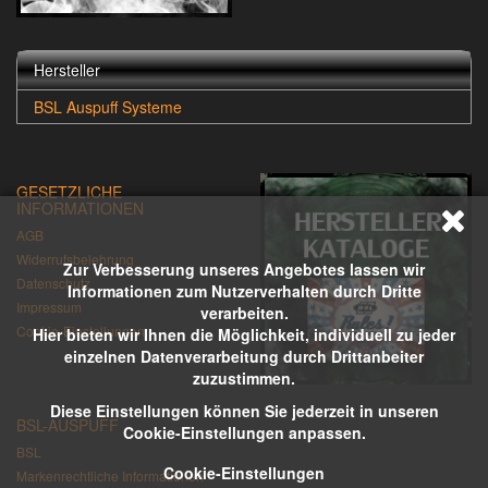
Hersteller
BSL Auspuff Systeme
GESETZLICHE
INFORMATIONEN
AGB
Widerrufsbelehrung
Zur Verbesserung unseres Angebotes lassen wir
Datenschutz
Informationen zum Nutzerverhalten durch Dritte
Impressum
verarbeiten.
Cookie-Einstellungen
Hier bieten wir Ihnen die Möglichkeit, individuell zu jeder
einzelnen Datenverarbeitung durch Drittanbeiter
zuzustimmen.
Diese Einstellungen können Sie jederzeit in unseren
BSL-AUSPUFF
Cookie-Einstellungen anpassen.
BSL
Cookie-Einstellungen
Markenrechtliche Informationen