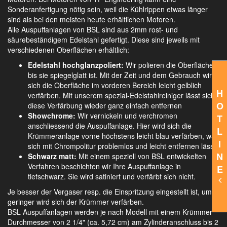
Sonderanfertigung nötig sein, weil die Kühlrippen etwas länger
sind als bei den meisten heute erhältlichen Motoren.
Alle Auspuffanlagen von BSL sind aus 2mm rost- und
säurebeständigem Edelstahl gefertigt. Diese sind jeweils mit
verschiedenen Oberflächen erhältlich:
Edelstahl hochglanzpoliert:
Wir polieren die Oberfläche,
bis sie spiegelglatt ist. Mit der Zeit und dem Gebrauch wird
sich die Oberfläche im vorderen Bereich leicht gelblich
H
verfärben. Mit unserem spezial-Edelstahlreiniger lässt sich
O
diese Verfärbung wieder ganz einfach entfernen
Showchrome:
Wir vernickeln und verchromen
T
anschliessend die Auspuffanlage. Hier wird sich die
L
Krümmeranlage vorne höchstens leicht blau verfärben, was
I
sich mit Chrompolitur problemlos und leicht entfernen lässt.
N
Schwarz matt:
Mit einem speziell von BSL entwickelten
Verfahren beschichten wir Ihre Auspuffanlage in
E
tiefschwarz. Sie wird satiniert und verfärbt sich nicht.
Je besser der Vergaser resp. die Einspritzung eingestellt ist, umso
geringer wird sich der Krümmer verfärben.
BSL Auspuffanlagen werden je nach Modell mit einem Krümmer
Durchmesser von 2 1/4" (ca. 5,72 cm) am Zylinderanschluss bis 2