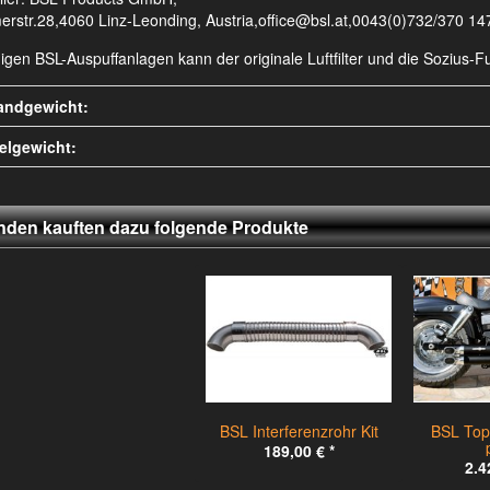
erstr.28,4060 Linz-Leonding, Austria,office@bsl.at,0043(0)732/370 14
nigen BSL-Auspuffanlagen kann der originale Luftfilter und die Sozius
andgewicht:
kelgewicht:
den kauften dazu folgende Produkte
BSL Interferenzrohr Kit
BSL Top
189,00 €
*
2.4