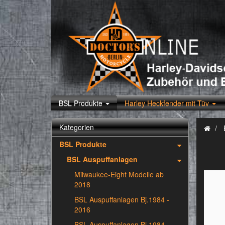
BSL Produkte
Harley Heckfender mit Tüv
Kategorien
BSL Produkte
BSL Auspuffanlagen
Milwaukee-Eight Modelle ab
2018
BSL Auspuffanlagen Bj.1984 -
2016
BSL Auspuffanlagen Bj.1984 -