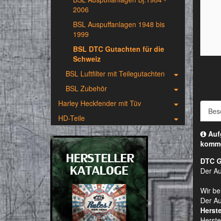
2006
BSL Auspuffanlagen 1948 bis
1999
BSL DTC Gutachten für die
Schweiz
BSL Luftfilter mit Teilegutachten
BSL Zubehör
Harley Heckfender mit Tüv
Bes
HD-Teile
Aufg
komm
DTC G
Der A
Wir be
Der Au
Herste
Herste