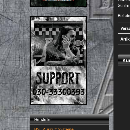
Schirm
Bei ei
Vers
Arti
Kun
Hersteller
BSL Auspuff Systeme