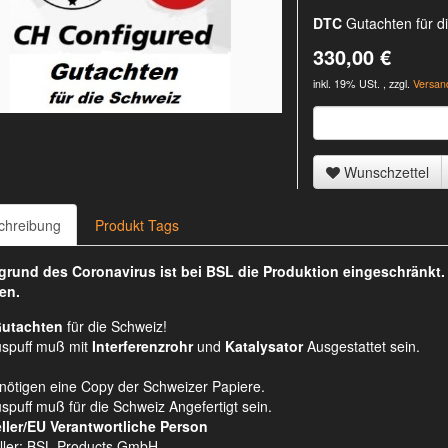
DTC
Gutachten für d
330,00 €
inkl. 19% USt. , zzgl.
Versan
Wunschzettel
chreibung
Produkt Tags
rund des Coronavirus ist bei BSL die Produktion eingeschränkt
en.
utachten
für die Schweiz!
uspuff muß mit
Interferenzrohr
und
Katalysator
Ausgestattet sein.
nötigen eine Copy der Schweizer Papiere.
spuff muß für die Schweiz Angefertigt sein.
ller/EU Verantwortliche Person
ller: BSL Products GmbH,