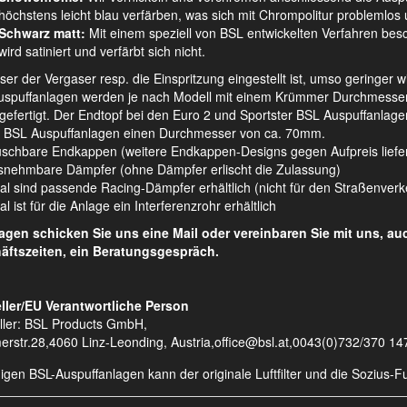
höchstens leicht blau verfärben, was sich mit Chrompolitur problemlos u
Schwarz matt:
Mit einem speziell von BSL entwickelten Verfahren besch
wird satiniert und verfärbt sich nicht.
ser der Vergaser resp. die Einspritzung eingestellt ist, umso geringer 
spuffanlagen werden je nach Modell mit einem Krümmer Durchmesser v
 gefertigt. Der Endtopf bei den Euro 2 und Sportster BSL Auspuffanl
 BSL Auspuffanlagen einen Durchmesser von ca. 70mm.
schbare Endkappen (weitere Endkappen-Designs gegen Aufpreis liefe
nehmbare Dämpfer (ohne Dämpfer erlischt die Zulassung)
al sind passende Racing-Dämpfer erhältlich (nicht für den Straßenver
l ist für die Anlage ein Interferenzrohr erhältlich
ragen schicken Sie uns eine Mail oder vereinbaren Sie mit uns, a
äftszeiten, ein Beratungsgespräch.
ller/EU Verantwortliche Person
ller: BSL Products GmbH,
erstr.28,4060 Linz-Leonding, Austria,office@bsl.at,0043(0)732/370 14
nigen BSL-Auspuffanlagen kann der originale Luftfilter und die Sozius