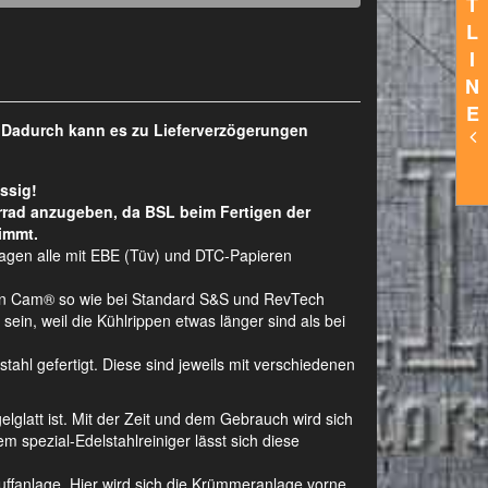
T
L
I
N
E
. Dadurch kann es zu Lieferverzögerungen
ssig!
rrad anzugeben, da BSL beim Fertigen der
immt.
lagen alle mit EBE (Tüv) und DTC-Papieren
Twin Cam® so wie bei Standard S&S und RevTech
ein, weil die Kühlrippen etwas länger sind als bei
hl gefertigt. Diese sind jeweils mit verschiedenen
gelglatt ist. Mit der Zeit und dem Gebrauch wird sich
m spezial-Edelstahlreiniger lässt sich diese
ffanlage. Hier wird sich die Krümmeranlage vorne