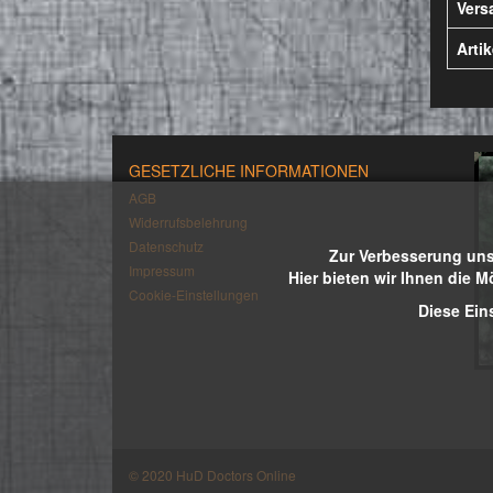
Vers
Arti
GESETZLICHE INFORMATIONEN
AGB
Widerrufsbelehrung
Datenschutz
Zur Verbesserung uns
Impressum
Hier bieten wir Ihnen die M
Cookie-Einstellungen
Diese Ein
© 2020 HuD Doctors Online