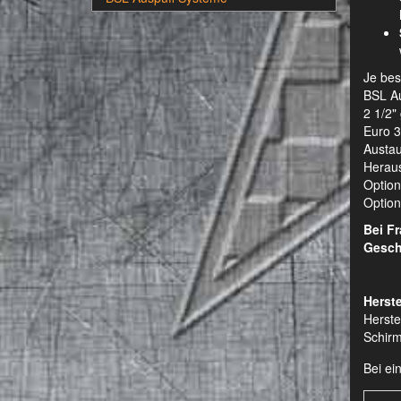
Je bes
BSL Au
2 1/2"
Euro 3
Austau
Heraus
Option
Optiona
Bei F
Gesch
Herste
Herste
Schirm
Bei ei