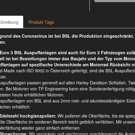
chreibung
Produkt Tags
rund des Coronavirus ist bei BSL die Produktion eingeschränkt
en.
Euro 3 BSL Auspuffanlagen sind auch für Euro 2 Fahrzeugen zulä
ell ist bei Bestellungen immer das Baujahr und der Typ vom Moto
ffanlagen auf spezifische Unterschiede am Motorrad Rücksicht n
d-Made nach ISO 9002 in Österreich gefertigt, sind die BSL Auspuffan
bar.
spuffanlagen passen generell auf allen Harley Davidson Softails®, 
n. Bei Motoren von TP Engineering kann eine Sonderanfertigung nötig s
isten heute erhältlichen Motoren.
uspuffanlagen von BSL sind aus 2mm rost- und säurebeständigem Edelsta
ächen erhältlich:
Edelstahl hochglanzpoliert:
Wir polieren die Oberfläche, bis sie spie
die Oberfläche im vorderen Bereich leicht gelblich verfärben. Mit unsere
Verfärbung wieder ganz einfach entfernen
Showchrome:
Wir vernickeln und verchromen anschliessend die Auspu