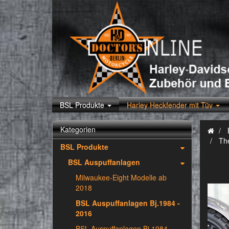
BSL Produkte
Harley Heckfender mit Tüv
Kategorien
Th
BSL Produkte
BSL Auspuffanlagen
Milwaukee-Eight Modelle ab
2018
BSL Auspuffanlagen Bj.1984 -
2016
BSL Auspuffanlagen Bj.1984 -