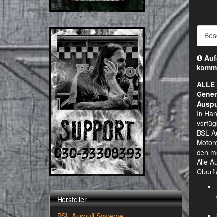
Bes
Aufg
komm
ALLE 
Gener
Auspu
In Han
verfüg
BSL Au
Motore
den me
Alle A
Oberfl
Hersteller
BSL Auspuff Systeme