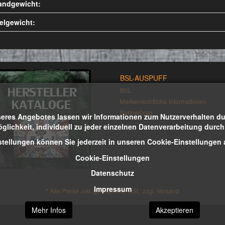
andgewicht:
kelgewicht:
BSL-AUSPUFF
BSL
Markenrechtliche Informationen
Partnerlinks
eres Angebotes lassen wir Informationen zum Nutzerverhalten durc
öglichkeit, individuell zu jeder einzelnen Datenverarbeitung durc
stellungen können Sie jederzeit in unseren Cookie-Einstellungen
Cookie-Einstellungen
Datenschutz
Impressum
*
Alle Preise inkl. gesetzlicher USt., zzgl.
Versand
Mehr Infos
Akzeptieren