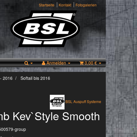
Startseite
Kontakt
Fotogalerien
Anmelden
0,00 €
- 2016
Softail bis 2016
BSL Auspuff Systeme
b Kev`Style Smooth
500579-group