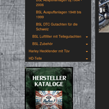
2006
BSL Auspuffanlagen 1948 bis
1999
BSL DTC Gutachten für die
Schweiz
BSL Luftfilter mit Teilegutachten
BSL Zubehör
Harley Heckfender mit Tüv
HD-Teile