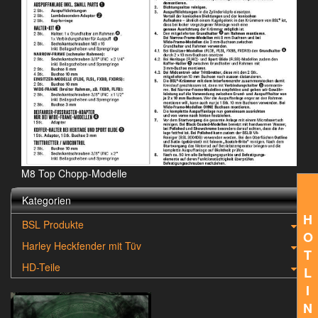
M8 Top Chopp-Modelle
Kategorien
H
BSL Produkte
O
Harley Heckfender mit Tüv
T
HD-Teile
L
I
N