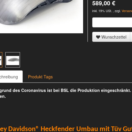
589,00 €
inkl. 19% USt. , zzgl.
Versan
Wunschzettel
chreibung
Produkt Tags
rund des Coronavirus ist bei BSL die Produktion eingeschränkt
en.
ley Davidson® Heckfender Umbau mit Tüv Gu