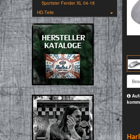
Sportster Fender XL 04-18
HD-Teile
Bes
Aufg
komm
Har