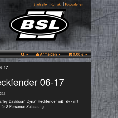
Startseite
Kontakt
Fotogalerien
Anmelden
0,00 €
06-17
ckfender 06-17
052
rley Davidson¨ Dyna¨ Heckfender mit Tüv / mit
 für 2 Personen Zulassung