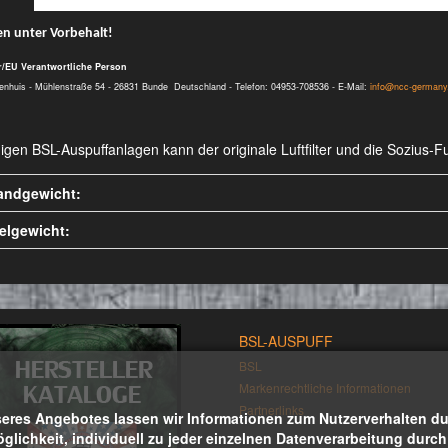
n unter Vorbehalt!
r/EU Verantwortliche Person
enhuis - Mühlenstraße 54 - 26831 Bunde Deutschland - Telefon: 04953-708536 - E-Mail:
info@ncc-german
nigen BSL-Auspuffanlagen kann der originale Luftfilter und die Sozius
andgewicht:
kelgewicht:
BSL-AUSPUFF
BSL
Markenrechtliche Informationen
Partnerlinks
eres Angebotes lassen wir Informationen zum Nutzerverhalten durc
öglichkeit, individuell zu jeder einzelnen Datenverarbeitung durc