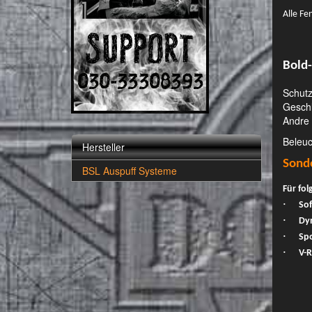
Alle Fe
Bold
Schutz
Gesch
Andre 
Beleuc
Hersteller
Sonde
BSL Auspuff Systeme
Für fo
·
Sof
·
Dy
·
Spo
·
V-