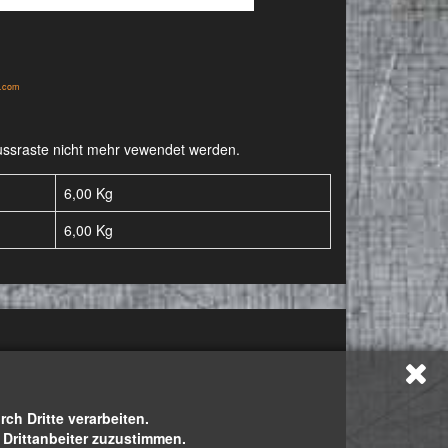
y.com
-Fussraste nicht mehr vewendet werden.
6,00 Kg
6,00
Kg
h Dritte verarbeiten.
h Drittanbeiter zuzustimmen.