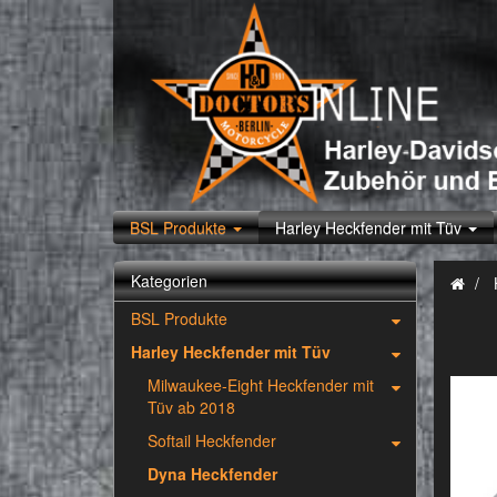
BSL Produkte
Harley Heckfender mit Tüv
Kategorien
BSL Produkte
Harley Heckfender mit Tüv
Milwaukee-Eight Heckfender mit
Tüv ab 2018
Softail Heckfender
Dyna Heckfender