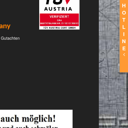
H
O
T
any
L
I
t Gutachten
N
E