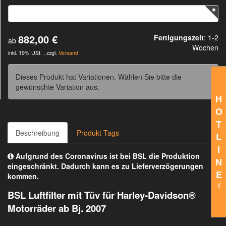
882,00 €
Fertigungszeit
: 1-2
ab
Wochen
inkl. 19% USt. , zzgl.
Versand
Dieses Produkt hat Variationen. Wählen Sie bitte die
gewünschte Variation aus.
H
O
T
Beschreibung
Produkt Tags
L
I
Aufgrund des Coronavirus ist bei BSL die Produktion
N
eingeschränkt. Dadurch kann es zu Lieferverzögerungen
E
kommen.
BSL Luftfilter mit Tüv für Harley-Davidson®
Motorräder ab Bj. 2007