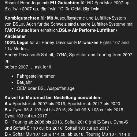
Absolut Road-legal
mit EU-Gutachten
für HD Sportster 2007 up,
Big Twin 2007 up, Big Twin TC für OEM. Big Twin.
Kombigutachten
für
M8
Auspuffsysteme und Luftfilter-System
von BSL®. Auch für die Schweiz sind unsere Luftfilter-Systeme mit
FAKT-Gutachten
erhältlich.
BSL® Air Perform-Luftfilter /
Aircleaner
100% Legal
for all Harley-Davidson® Milwaukee Eights 107 and
114-Models;
Harley-Davidson® Softail, DYNA, Sportster and Touring from 2007
up;
before 2007 … ask for it
Fahrgestellnummer
Baujahr
OEM oder BSL Auspuffanlage
Kürzel für Motorrad bei Bestellung auswählen:
A =
Sportster ab 2007 bis 2016, Sportster ab 2017 bis 2020
B =
Dyna 96 & 103 cui bis 2016, Softail 96 & 103 cui bis 2015,
Dyna 103 cui ab 2017
C =
Touring ab 2008 bis 2016, Softail 2016 (mit E-Gas), Dyna-S
und Softail-S 110 cui bis 2016, Softail 103 cui ab 2017
D =
Softail M8 107 cui & 114 cui ab 2018, Touring M8 107, 114 &