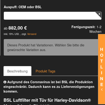
Auspuff: OEM oder BSL
882,00 €
Fertigungszeit
: 1-2
ab
Wochen
inkl. 19% USt. , zzgl.
Versand
Dieses Produkt hat Variationen. Wählen Sie bitte die
H
gewünschte Variation aus.
O
T
L
Beschreibung
Produkt Tags
I
N
Aufgrund des Coronavirus ist bei BSL die Produktion
E
eingeschränkt. Dadurch kann es zu Lieferverzögerungen
kommen.
BSL Luftfilter mit Tüv für Harley-Davidson®