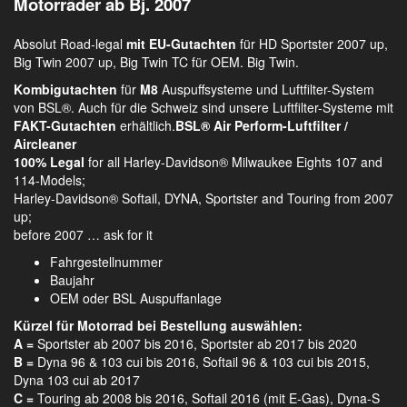
Motorräder ab Bj. 2007
Absolut Road-legal
mit EU-Gutachten
für HD Sportster 2007 up,
Big Twin 2007 up, Big Twin TC für OEM. Big Twin.
Kombigutachten
für
M8
Auspuffsysteme und Luftfilter-System
von BSL®. Auch für die Schweiz sind unsere Luftfilter-Systeme mit
FAKT-Gutachten
erhältlich.
BSL® Air Perform-Luftfilter /
Aircleaner
100% Legal
for all Harley-Davidson® Milwaukee Eights 107 and
114-Models;
Harley-Davidson® Softail, DYNA, Sportster and Touring from 2007
up;
before 2007 … ask for it
Fahrgestellnummer
Baujahr
OEM oder BSL Auspuffanlage
Kürzel für Motorrad bei Bestellung auswählen:
A =
Sportster ab 2007 bis 2016, Sportster ab 2017 bis 2020
B =
Dyna 96 & 103 cui bis 2016, Softail 96 & 103 cui bis 2015,
Dyna 103 cui ab 2017
C =
Touring ab 2008 bis 2016, Softail 2016 (mit E-Gas), Dyna-S