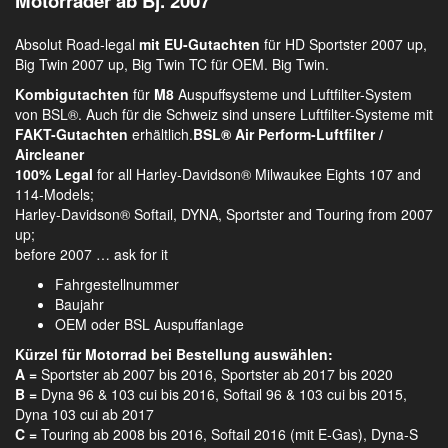
Motorräder ab Bj. 2007
Absolut Road-legal
mit EU-Gutachten
für HD Sportster 2007 up,
Big Twin 2007 up, Big Twin TC für OEM. Big Twin.
Kombigutachten
für
M8
Auspuffsysteme und Luftfilter-System
von BSL®. Auch für die Schweiz sind unsere Luftfilter-Systeme mit
FAKT-Gutachten
erhältlich.
BSL® Air Perform-Luftfilter /
Aircleaner
100% Legal
for all Harley-Davidson® Milwaukee Eights 107 and
114-Models;
Harley-Davidson® Softail, DYNA, Sportster and Touring from 2007
up;
before 2007 … ask for it
Fahrgestellnummer
Baujahr
OEM oder BSL Auspuffanlage
Kürzel für Motorrad bei Bestellung auswählen:
A =
Sportster ab 2007 bis 2016, Sportster ab 2017 bis 2020
B =
Dyna 96 & 103 cui bis 2016, Softail 96 & 103 cui bis 2015,
Dyna 103 cui ab 2017
C =
Touring ab 2008 bis 2016, Softail 2016 (mit E-Gas), Dyna-S