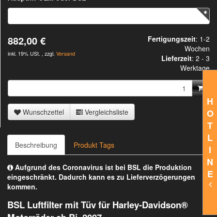
882,00 €
Fertigungszeit
: 1-2
Wochen
inkl. 19% USt. , zzgl.
Versand
Lieferzeit
:
2 - 3
Werktage
H
O
Wunschzettel
Vergleichsliste
T
L
Beschreibung
Produkt Tags
I
N
Aufgrund des Coronavirus ist bei BSL die Produktion
E
eingeschränkt. Dadurch kann es zu Lieferverzögerungen
kommen.
BSL Luftfilter mit Tüv für Harley-Davidson®