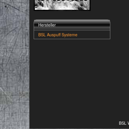
Hersteller
BSL Auspuff Systeme
BSL 