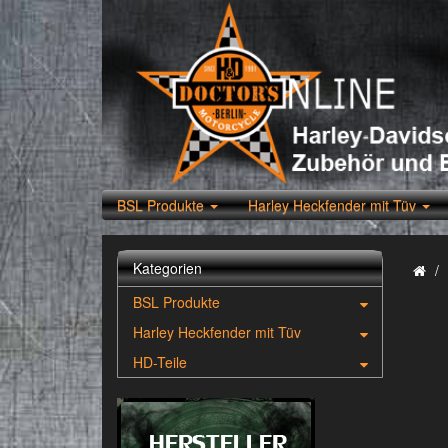
BSL Produkte
Harley Heckfender mit Tüv
Kategorien
BSL Produkte
Harley Heckfender mit Tüv
HD-Teile