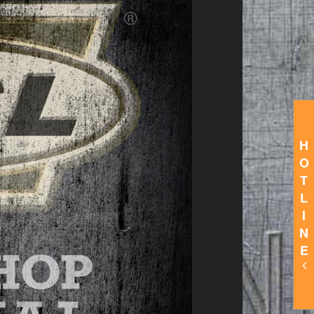
H
O
T
L
I
N
E