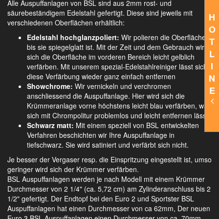
Alle Auspuffanlagen von BSL sind aus 2mm rost- und
säurebeständigem Edelstahl gefertigt. Diese sind jeweils mit
H
verschiedenen Oberflächen erhältlich:
O
Edelstahl hochglanzpoliert:
Wir polieren die Oberfläche,
T
bis sie spiegelglatt ist. Mit der Zeit und dem Gebrauch wird
L
sich die Oberfläche im vorderen Bereich leicht gelblich
I
verfärben. Mit unserem spezial-Edelstahlreiniger lässt sich
diese Verfärbung wieder ganz einfach entfernen
N
Showchrome:
Wir vernickeln und verchromen
E
anschliessend die Auspuffanlage. Hier wird sich die
Krümmeranlage vorne höchstens leicht blau verfärben, was
sich mit Chrompolitur problemlos und leicht entfernen lässt.
Schwarz matt:
Mit einem speziell von BSL entwickelten
Verfahren beschichten wir Ihre Auspuffanlage in
tiefschwarz. Sie wird satiniert und verfärbt sich nicht.
Je besser der Vergaser resp. die Einspritzung eingestellt ist, umso
geringer wird sich der Krümmer verfärben.
BSL Auspuffanlagen werden je nach Modell mit einem Krümmer
Durchmesser von 2 1/4" (ca. 5,72 cm) am Zylinderanschluss bis 2
1/2" gefertigt. Der Endtopf bei den Euro 2 und Sportster BSL
Auspuffanlagen hat einen Durchmesser von ca 62mm, Der neuen
Euro 3 BSL Auspuffanlagen einen Durchmesser von ca. 70mm.