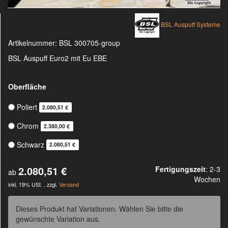
BSL Auspuff Systeme
Artikelnummer:
BSL 300705-group
BSL Auspuff Euro2 mit Eu EBE
Oberfläche
Poliert
2.080,51 €
Chrom
2.380,00 €
Schwarz
2.080,51 €
2.080,51 €
Fertigungszeit
: 2-3
ab
Wochen
inkl. 19% USt. , zzgl.
Versand
Dieses Produkt hat Variationen. Wählen Sie bitte die
gewünschte Variation aus.