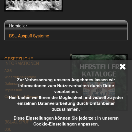
Hersteller
BSL Auspuff Systeme
GESETZLICHE
INFORMATIONEN
AGB
Widerrufsbelehrung
Zur Verbesserung unseres Angebotes lassen wir
Datenschutz
Informationen zum Nutzerverhalten durch Dritte
Impressum
verarbeiten.
Cookie-Einstellungen
Hier bieten wir Ihnen die Möglichkeit, individuell zu jeder
einzelnen Datenverarbeitung durch Drittanbeiter
zuzustimmen.
Diese Einstellungen können Sie jederzeit in unseren
BSL-AUSPUFF
Cookie-Einstellungen anpassen.
BSL