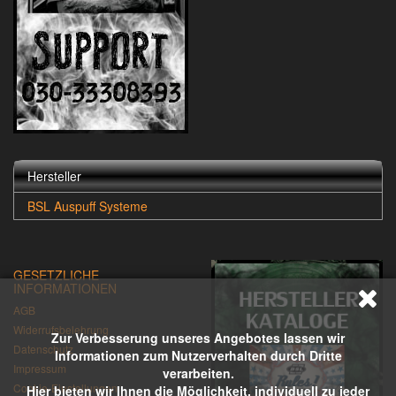
Hersteller
BSL Auspuff Systeme
GESETZLICHE
INFORMATIONEN
AGB
Widerrufsbelehrung
Zur Verbesserung unseres Angebotes lassen wir
Datenschutz
Informationen zum Nutzerverhalten durch Dritte
Impressum
verarbeiten.
Cookie-Einstellungen
Hier bieten wir Ihnen die Möglichkeit, individuell zu jeder