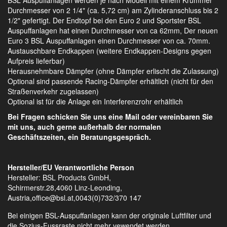
Durchmesser von 2 1/4" (ca. 5,72 cm) am Zylinderanschluss bis 2
1/2" gefertigt. Der Endtopf bei den Euro 2 und Sportster BSL
Auspuffanlagen hat einen Durchmesser von ca 62mm, Der neuen
Euro 3 BSL Auspuffanlagen einen Durchmesser von ca. 70mm.
Austauschbare Endkappen (weitere Endkappen-Designs gegen
Aufpreis lieferbar)
Herausnehmbare Dämpfer (ohne Dämpfer erlischt die Zulassung)
Optional sind passende Racing-Dämpfer erhältlich (nicht für den
Straßenverkehr zugelassen)
Optional ist für die Anlage ein Interferenzrohr erhältlich
Bei Fragen schicken Sie uns eine Mail oder vereinbaren Sie
mit uns, auch gerne außerhalb der normalen
Geschäftszeiten, ein Beratungsgespräch.
Hersteller/EU Verantwortliche Person
Hersteller: BSL Products GmbH,
Schirmerstr.28,4060 Linz-Leonding,
Austria,office@bsl.at,0043(0)732/370 147
Bei einigen BSL-Auspuffanlagen kann der originale Luftfilter und
die Sozius-Fussraste nicht mehr vewendet werden.