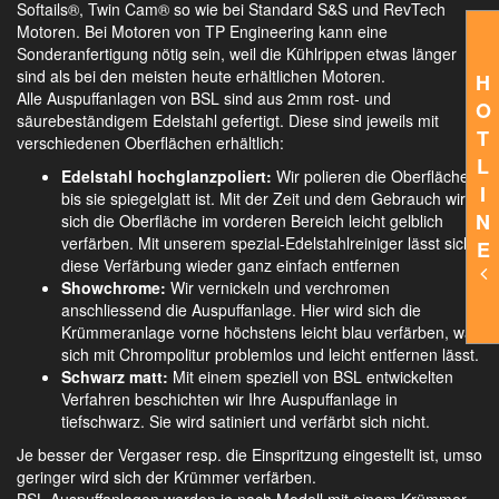
Softails®, Twin Cam® so wie bei Standard S&S und RevTech
Motoren. Bei Motoren von TP Engineering kann eine
Sonderanfertigung nötig sein, weil die Kühlrippen etwas länger
sind als bei den meisten heute erhältlichen Motoren.
H
Alle Auspuffanlagen von BSL sind aus 2mm rost- und
O
säurebeständigem Edelstahl gefertigt. Diese sind jeweils mit
T
verschiedenen Oberflächen erhältlich:
L
Edelstahl hochglanzpoliert:
Wir polieren die Oberfläche,
I
bis sie spiegelglatt ist. Mit der Zeit und dem Gebrauch wird
N
sich die Oberfläche im vorderen Bereich leicht gelblich
verfärben. Mit unserem spezial-Edelstahlreiniger lässt sich
E
diese Verfärbung wieder ganz einfach entfernen
Showchrome:
Wir vernickeln und verchromen
anschliessend die Auspuffanlage. Hier wird sich die
Krümmeranlage vorne höchstens leicht blau verfärben, was
sich mit Chrompolitur problemlos und leicht entfernen lässt.
Schwarz matt:
Mit einem speziell von BSL entwickelten
Verfahren beschichten wir Ihre Auspuffanlage in
tiefschwarz. Sie wird satiniert und verfärbt sich nicht.
Je besser der Vergaser resp. die Einspritzung eingestellt ist, umso
geringer wird sich der Krümmer verfärben.
BSL Auspuffanlagen werden je nach Modell mit einem Krümmer