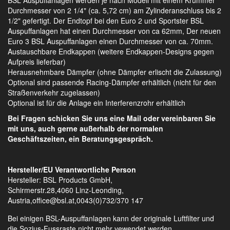
Durchmesser von 2 1/4" (ca. 5,72 cm) am Zylinderanschluss bis 2
1/2" gefertigt. Der Endtopf bei den Euro 2 und Sportster BSL
Auspuffanlagen hat einen Durchmesser von ca 62mm, Der neuen
Euro 3 BSL Auspuffanlagen einen Durchmesser von ca. 70mm.
Austauschbare Endkappen (weitere Endkappen-Designs gegen
Aufpreis lieferbar)
Herausnehmbare Dämpfer (ohne Dämpfer erlischt die Zulassung)
Optional sind passende Racing-Dämpfer erhältlich (nicht für den
Straßenverkehr zugelassen)
Optional ist für die Anlage ein Interferenzrohr erhältlich
Bei Fragen schicken Sie uns eine Mail oder vereinbaren Sie
mit uns, auch gerne außerhalb der normalen
Geschäftszeiten, ein Beratungsgespräch.
Hersteller/EU Verantwortliche Person
Hersteller: BSL Products GmbH,
Schirmerstr.28,4060 Linz-Leonding,
Austria,office@bsl.at,0043(0)732/370 147
Bei einigen BSL-Auspuffanlagen kann der originale Luftfilter und
die Sozius-Fussraste nicht mehr vewendet werden.