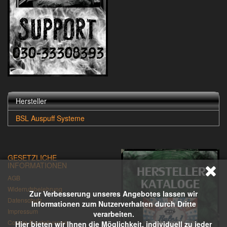
Hersteller
BSL Auspuff Systeme
GESETZLICHE
INFORMATIONEN
AGB
Widerrufsbelehrung
Zur Verbesserung unseres Angebotes lassen wir
Datenschutz
Informationen zum Nutzerverhalten durch Dritte
Impressum
verarbeiten.
Cookie-Einstellungen
Hier bieten wir Ihnen die Möglichkeit, individuell zu jeder