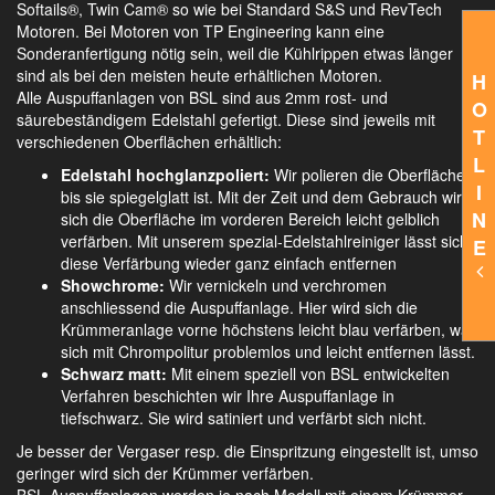
Softails®, Twin Cam® so wie bei Standard S&S und RevTech
Motoren. Bei Motoren von TP Engineering kann eine
Sonderanfertigung nötig sein, weil die Kühlrippen etwas länger
sind als bei den meisten heute erhältlichen Motoren.
H
Alle Auspuffanlagen von BSL sind aus 2mm rost- und
O
säurebeständigem Edelstahl gefertigt. Diese sind jeweils mit
T
verschiedenen Oberflächen erhältlich:
L
Edelstahl hochglanzpoliert:
Wir polieren die Oberfläche,
I
bis sie spiegelglatt ist. Mit der Zeit und dem Gebrauch wird
N
sich die Oberfläche im vorderen Bereich leicht gelblich
verfärben. Mit unserem spezial-Edelstahlreiniger lässt sich
E
diese Verfärbung wieder ganz einfach entfernen
Showchrome:
Wir vernickeln und verchromen
anschliessend die Auspuffanlage. Hier wird sich die
Krümmeranlage vorne höchstens leicht blau verfärben, was
sich mit Chrompolitur problemlos und leicht entfernen lässt.
Schwarz matt:
Mit einem speziell von BSL entwickelten
Verfahren beschichten wir Ihre Auspuffanlage in
tiefschwarz. Sie wird satiniert und verfärbt sich nicht.
Je besser der Vergaser resp. die Einspritzung eingestellt ist, umso
geringer wird sich der Krümmer verfärben.
BSL Auspuffanlagen werden je nach Modell mit einem Krümmer