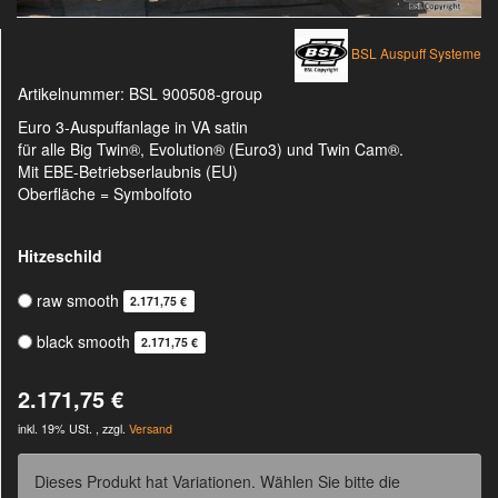
BSL Auspuff Systeme
Artikelnummer:
BSL 900508-group
Euro 3-Auspuffanlage in VA satin
für alle Big Twin®, Evolution® (Euro3) und Twin Cam®.
Mit EBE-Betriebserlaubnis (EU)
Oberfläche = Symbolfoto
Hitzeschild
raw smooth
2.171,75 €
black smooth
2.171,75 €
2.171,75 €
inkl. 19% USt. , zzgl.
Versand
Dieses Produkt hat Variationen. Wählen Sie bitte die