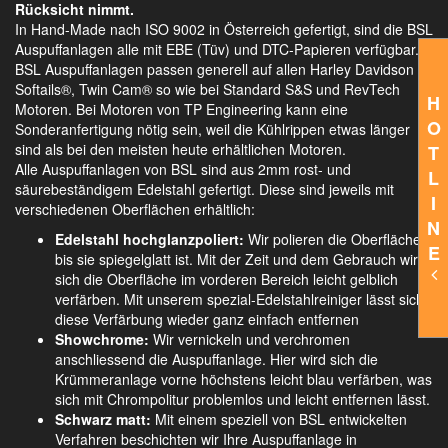
Rücksicht nimmt.
In Hand-Made nach ISO 9002 in Österreich gefertigt, sind die BSL
Auspuffanlagen alle mit EBE (Tüv) und DTC-Papieren verfügbar.
BSL Auspuffanlagen passen generell auf allen Harley Davidson
Softails®, Twin Cam® so wie bei Standard S&S und RevTech
H
Motoren. Bei Motoren von TP Engineering kann eine
O
Sonderanfertigung nötig sein, weil die Kühlrippen etwas länger
sind als bei den meisten heute erhältlichen Motoren.
T
Alle Auspuffanlagen von BSL sind aus 2mm rost- und
L
säurebeständigem Edelstahl gefertigt. Diese sind jeweils mit
I
verschiedenen Oberflächen erhältlich:
N
Edelstahl hochglanzpoliert:
Wir polieren die Oberfläche,
E
bis sie spiegelglatt ist. Mit der Zeit und dem Gebrauch wird
sich die Oberfläche im vorderen Bereich leicht gelblich
verfärben. Mit unserem spezial-Edelstahlreiniger lässt sich
diese Verfärbung wieder ganz einfach entfernen
Showchrome:
Wir vernickeln und verchromen
anschliessend die Auspuffanlage. Hier wird sich die
Krümmeranlage vorne höchstens leicht blau verfärben, was
sich mit Chrompolitur problemlos und leicht entfernen lässt.
Schwarz matt:
Mit einem speziell von BSL entwickelten
Verfahren beschichten wir Ihre Auspuffanlage in