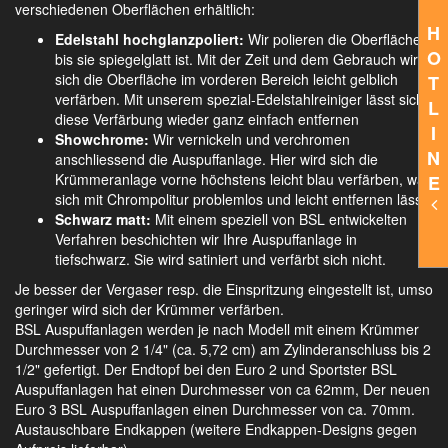
verschiedenen Oberflächen erhältlich:
H
Edelstahl hochglanzpoliert:
Wir polieren die Oberfläche,
O
bis sie spiegelglatt ist. Mit der Zeit und dem Gebrauch wird
sich die Oberfläche im vorderen Bereich leicht gelblich
T
verfärben. Mit unserem spezial-Edelstahlreiniger lässt sich
L
diese Verfärbung wieder ganz einfach entfernen
I
Showchrome:
Wir vernickeln und verchromen
N
anschliessend die Auspuffanlage. Hier wird sich die
Krümmeranlage vorne höchstens leicht blau verfärben, was
E
sich mit Chrompolitur problemlos und leicht entfernen lässt.
Schwarz matt:
Mit einem speziell von BSL entwickelten
Verfahren beschichten wir Ihre Auspuffanlage in
tiefschwarz. Sie wird satiniert und verfärbt sich nicht.
Je besser der Vergaser resp. die Einspritzung eingestellt ist, umso
geringer wird sich der Krümmer verfärben.
BSL Auspuffanlagen werden je nach Modell mit einem Krümmer
Durchmesser von 2 1/4" (ca. 5,72 cm) am Zylinderanschluss bis 2
1/2" gefertigt. Der Endtopf bei den Euro 2 und Sportster BSL
Auspuffanlagen hat einen Durchmesser von ca 62mm, Der neuen
Euro 3 BSL Auspuffanlagen einen Durchmesser von ca. 70mm.
Austauschbare Endkappen (weitere Endkappen-Designs gegen