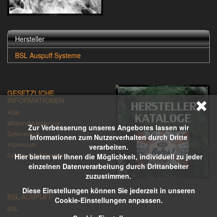
Hersteller
BSL Auspuff Systeme
GESETZLICHE
INFORMATIONEN
AGB
Widerrufsbelehrung
Zur Verbesserung unseres Angebotes lassen wir
Datenschutz
Informationen zum Nutzerverhalten durch Dritte
Impressum
verarbeiten.
Cookie-Einstellungen
Hier bieten wir Ihnen die Möglichkeit, individuell zu jeder
einzelnen Datenverarbeitung durch Drittanbeiter
zuzustimmen.
Diese Einstellungen können Sie jederzeit in unseren
BSL-AUSPUFF
Cookie-Einstellungen anpassen.
BSL