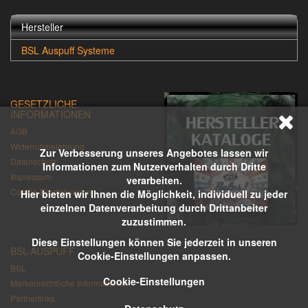
Hersteller
BSL Auspuff Systeme
GESETZLICHE
INFORMATIONEN
AGB
Widerrufsbelehrung
Zur Verbesserung unseres Angebotes lassen wir
Datenschutz
Informationen zum Nutzerverhalten durch Dritte
Impressum
verarbeiten.
Cookie-Einstellungen
Hier bieten wir Ihnen die Möglichkeit, individuell zu jeder
einzelnen Datenverarbeitung durch Drittanbeiter
zuzustimmen.
Diese Einstellungen können Sie jederzeit in unseren
BSL-AUSPUFF
Cookie-Einstellungen anpassen.
BSL
Cookie-Einstellungen
Markenrechtliche Informationen
Partnerlinks