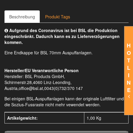
Beschreibung
Produkt Tags
Aufgrund des Coronavirus ist bei BSL die Produktion
eingeschränkt. Dadurch kann es zu Lieferverzögerungen
kommen.
H
O
Eine Endkappe für BSL 70mm Auspuffanlagen.
T
L
Hersteller/EU Verantwortliche Person
I
Hersteller: BSL Products GmbH,
N
Schirmerstr.28,4060 Linz-Leonding,
Austria,office@bsl.at,0043(0)732/370 147
E
Bei einigen BSL-Auspuffanlagen kann der originale Luftfilter und
die Sozius-Fussraste nicht mehr vewendet werden.
Artikelgewicht:
1,00
Kg