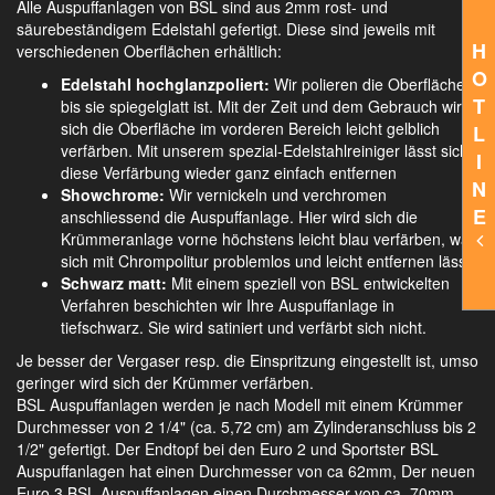
Alle Auspuffanlagen von BSL sind aus 2mm rost- und
säurebeständigem Edelstahl gefertigt. Diese sind jeweils mit
H
verschiedenen Oberflächen erhältlich:
O
Edelstahl hochglanzpoliert:
Wir polieren die Oberfläche,
T
bis sie spiegelglatt ist. Mit der Zeit und dem Gebrauch wird
sich die Oberfläche im vorderen Bereich leicht gelblich
L
verfärben. Mit unserem spezial-Edelstahlreiniger lässt sich
I
diese Verfärbung wieder ganz einfach entfernen
N
Showchrome:
Wir vernickeln und verchromen
E
anschliessend die Auspuffanlage. Hier wird sich die
Krümmeranlage vorne höchstens leicht blau verfärben, was
sich mit Chrompolitur problemlos und leicht entfernen lässt.
Schwarz matt:
Mit einem speziell von BSL entwickelten
Verfahren beschichten wir Ihre Auspuffanlage in
tiefschwarz. Sie wird satiniert und verfärbt sich nicht.
Je besser der Vergaser resp. die Einspritzung eingestellt ist, umso
geringer wird sich der Krümmer verfärben.
BSL Auspuffanlagen werden je nach Modell mit einem Krümmer
Durchmesser von 2 1/4" (ca. 5,72 cm) am Zylinderanschluss bis 2
1/2" gefertigt. Der Endtopf bei den Euro 2 und Sportster BSL
Auspuffanlagen hat einen Durchmesser von ca 62mm, Der neuen
Euro 3 BSL Auspuffanlagen einen Durchmesser von ca. 70mm.