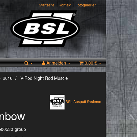
Startseite
Kontakt
Fotogalerien
Anmelden
0,00 €
- 2016
V-Rod Night Rod Muscle
BSL Auspuff Systeme
inbow
500530-group