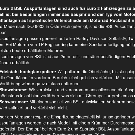
Euro 3 BSL Auspuffanlagen sind auch für Euro 2 Fahrzeugen zulä
ell ist bei Bestellungen immer das Baujahr und der Typ vom Moto
ffanlagen auf spezifische Unterschiede am Motorrad Rücksicht n
d-Made nach ISO 9002 in Österreich gefertigt, sind die BSL Auspuffan
bar.
spuffanlagen passen generell auf allen Harley Davidson Softails®, 
n. Bei Motoren von TP Engineering kann eine Sonderanfertigung nötig s
isten heute erhältlichen Motoren.
uspuffanlagen von BSL sind aus 2mm rost- und säurebeständigem Edelsta
ächen erhältlich:
Edelstahl hochglanzpoliert:
Wir polieren die Oberfläche, bis sie spie
die Oberfläche im vorderen Bereich leicht gelblich verfärben. Mit unsere
Verfärbung wieder ganz einfach entfernen
Showchrome:
Wir vernickeln und verchromen anschliessend die Auspu
höchstens leicht blau verfärben, was sich mit Chrompolitur problemlos u
Schwarz matt:
Mit einem speziell von BSL entwickelten Verfahren besch
wird satiniert und verfärbt sich nicht.
ser der Vergaser resp. die Einspritzung eingestellt ist, umso geringer 
spuffanlagen werden je nach Modell mit einem Krümmer Durchmesser v
 gefertigt. Der Endtopf bei den Euro 2 und Sportster BSL Auspuffanl
 BSL Auspuffanlagen einen Durchmesser von ca. 70mm.