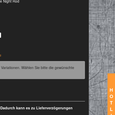
e Night Rod
d
 Variationen. Wählen Sie bitte die gewünschte
H
O
T
. Dadurch kann es zu Lieferverzögerungen
L