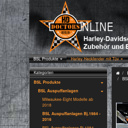
BSL Produkte
Harley Heckfender mit Tüv
Kategorien
BS
BSL Produkte
BSL Auspuffanlagen
Milwaukee-Eight Modelle ab
2018
BSL Auspuffanlagen Bj.1984 -
2016
BSL Auspuffanlagen Bj.1984 -