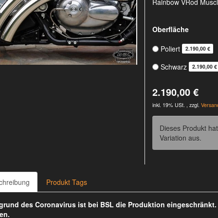
Rainbow VRod Muscl
Oberfläche
Poliert
2.190,00 €
Schwarz
2.190,00 €
2.190,00 €
inkl. 19% USt. , zzgl.
Versan
Dieses Produkt hat
Variation aus.
chreibung
Produkt Tags
rund des Coronavirus ist bei BSL die Produktion eingeschränkt
en.