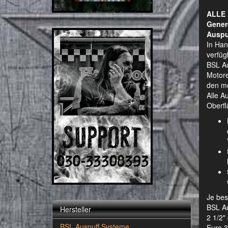
ALLE 
Gener
Auspu
In Han
verfüg
BSL Au
Motore
den me
Alle A
Oberfl
Je bes
BSL Au
Hersteller
2 1/2"
BSL Auspuff Systeme
Euro 3