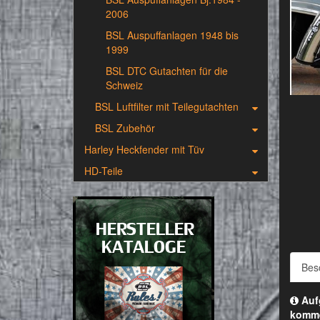
2006
BSL Auspuffanlagen 1948 bis
1999
BSL DTC Gutachten für die
Schweiz
BSL Luftfilter mit Teilegutachten
BSL Zubehör
Harley Heckfender mit Tüv
HD-Teile
Bes
Aufg
komm