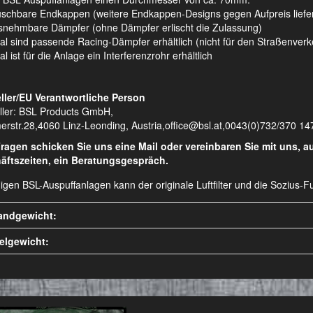
schbare Endkappen (weitere Endkappen-Designs gegen Aufpreis liefe
nehmbare Dämpfer (ohne Dämpfer erlischt die Zulassung)
al sind passende Racing-Dämpfer erhältlich (nicht für den Straßenver
l ist für die Anlage ein Interferenzrohr erhältlich
ller/EU Verantwortliche Person
ller: BSL Products GmbH,
erstr.28,4060 Linz-Leonding, Austria,office@bsl.at,0043(0)732/370 14
Fragen schicken Sie uns eine Mail oder vereinbaren Sie mit uns, 
äftszeiten, ein Beratungsgespräch.
nigen BSL-Auspuffanlagen kann der originale Luftfilter und die Sozius
andgewicht:
kelgewicht: