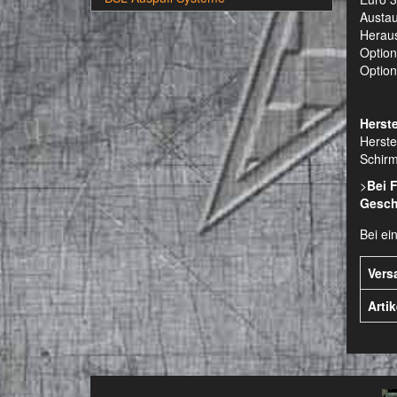
Austau
Heraus
Option
Optiona
Herste
Herste
Schirm
>
Bei 
Gesch
Bei ei
Vers
Arti