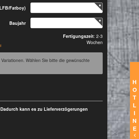
FLFB/Fatboy)
Baujahr
Fertigungszeit
: 2-3
Wochen
d
 Variationen. Wählen Sie bitte die gewünschte
H
O
T
L
. Dadurch kann es zu Lieferverzögerungen
I
N
E