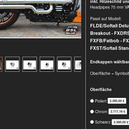
inkl. Hitzeschild un
Headpipes 70 mm V
Passt auf Modell:
FLDE/Softail Del
Breakout - FXDRS
FXFB/Fatbob - FX
FXST/Softail Sta
Endkappen wählbar
Oberfläche = Symbol
Oberfläche
Poliert
2.380,00 €
Chrom
2.717,16 €
Schwarz
2.380,00 €