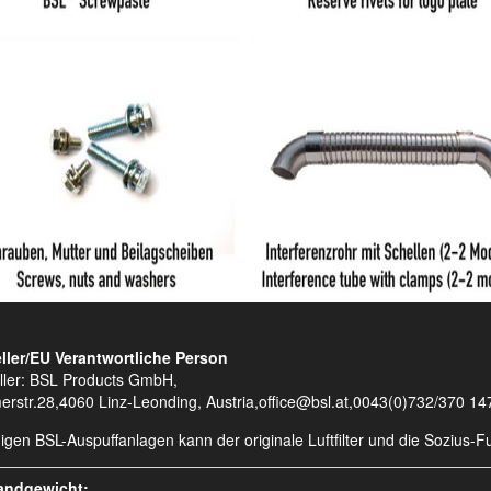
ller/EU Verantwortliche Person
ller: BSL Products GmbH,
erstr.28,4060 Linz-Leonding, Austria,office@bsl.at,0043(0)732/370 14
nigen BSL-Auspuffanlagen kann der originale Luftfilter und die Sozius
andgewicht: