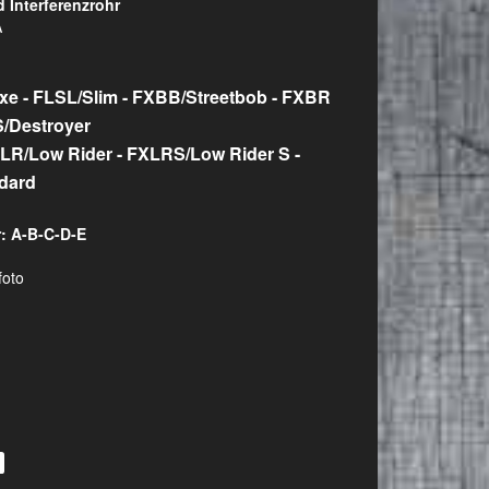
d Interferenzrohr
A
uxe - FLSL/Slim - FXBB/Streetbob - FXBR
/Destroyer
LR/Low Rider - FXLRS/Low Rider S -
ndard
: A-B-C-D-E
foto