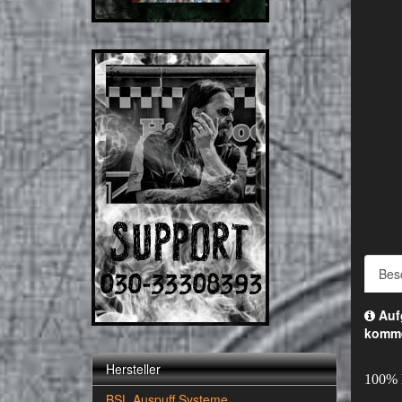
Bes
Aufg
komm
Hersteller
100%
BSL Auspuff Systeme