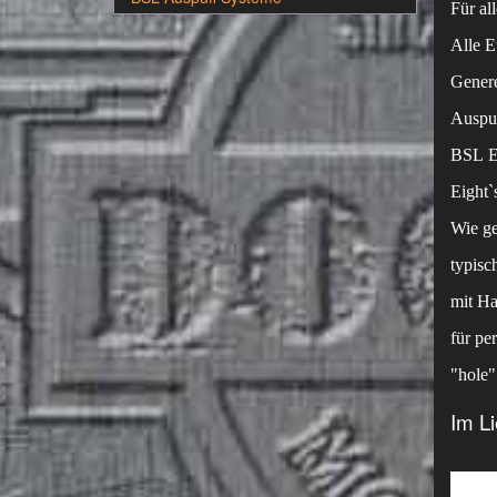
Für a
Alle E
Genere
Auspuf
BSL Eu
Eight`s
Wie ge
typisc
mit Ha
für pe
"hole"
Im Li