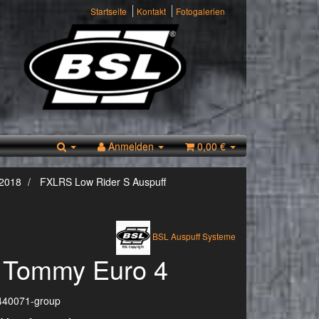
Startseite
Kontakt
Fotogalerien
Anmelden
0,00 €
 2018
FXLRS Low Rider S Auspuff
BSL Auspuff Systeme
 Tommy Euro 4
440071-group