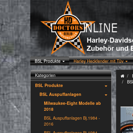
BSL Produkte
Harley Heckfender mit Tüv
Kategorien
BS
BSL Produkte
BSL Auspuffanlagen
Milwaukee-Eight Modelle ab
2018
BSL Auspuffanlagen Bj.1984 -
2016
BSL Auspuffanlagen Bj.1984 -