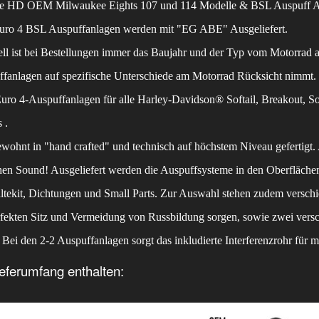
lle HD OEM Milwaukee Eights 107 und 114 Modelle & BSL Auspuff A
uro 4 BSL Auspuffanlagen werden mit "EG ABE" Ausgeliefert.
ll ist bei Bestellungen immer das Baujahr und der Typ vom Motorrad 
fanlagen auf spezifische Unterschiede am Motorrad Rücksicht nimmt.
ro 4-Auspuffanlagen für alle Harley-Davidson® Softail, Breakout, S
 .
wohnt in "hand crafted" und technisch auf höchstem Niveau gefertigt. 
hen Sound! Ausgeliefert werden die Auspuffsysteme in den Oberflächen
ltekit, Dichtungen und Small Parts. Zur Auswahl stehen zudem versch
rfekten Sitz und Vermeidung von Russbildung sorgen, sowie zwei vers
 Bei den 2-2 Auspuffanlagen sorgt das inkludierte Interferenzrohr fü
eferumfang enthalten: