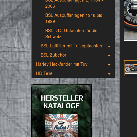
2006
BSL Auspuffanlagen 1948 bis
1999
BSL DTC Gutachten für die
Schweiz
BSL Luftfilter mit Teilegutachten
BSL Zubehör
Harley Heckfender mit Tüv
HD-Teile