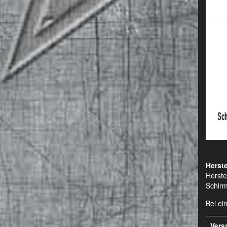
Herste
Herste
Schirm
Bei ei
Vers