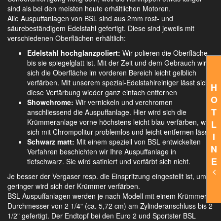
sind als bei den meisten heute erhältlichen Motoren.
Alle Auspuffanlagen von BSL sind aus 2mm rost- und
säurebeständigem Edelstahl gefertigt. Diese sind jeweils mit
verschiedenen Oberflächen erhältlich:
Edelstahl hochglanzpoliert:
Wir polieren die Oberfläche,
bis sie spiegelglatt ist. Mit der Zeit und dem Gebrauch wird
sich die Oberfläche im vorderen Bereich leicht gelblich
verfärben. Mit unserem spezial-Edelstahlreiniger lässt sich
H
diese Verfärbung wieder ganz einfach entfernen
O
Showchrome:
Wir vernickeln und verchromen
T
anschliessend die Auspuffanlage. Hier wird sich die
Krümmeranlage vorne höchstens leicht blau verfärben, was
L
sich mit Chrompolitur problemlos und leicht entfernen lässt.
I
Schwarz matt:
Mit einem speziell von BSL entwickelten
N
Verfahren beschichten wir Ihre Auspuffanlage in
E
tiefschwarz. Sie wird satiniert und verfärbt sich nicht.
Je besser der Vergaser resp. die Einspritzung eingestellt ist, umso
geringer wird sich der Krümmer verfärben.
BSL Auspuffanlagen werden je nach Modell mit einem Krümmer
Durchmesser von 2 1/4" (ca. 5,72 cm) am Zylinderanschluss bis 2
1/2" gefertigt. Der Endtopf bei den Euro 2 und Sportster BSL