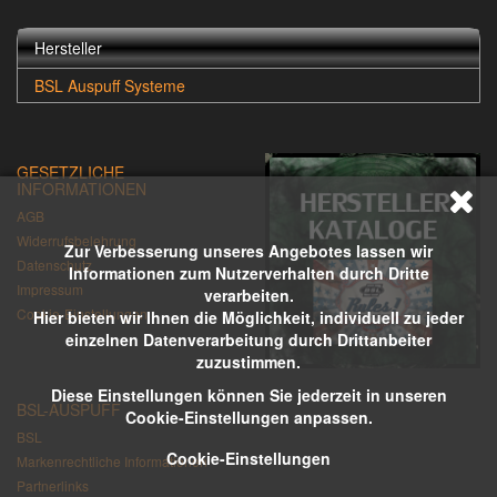
Hersteller
BSL Auspuff Systeme
GESETZLICHE
INFORMATIONEN
AGB
Widerrufsbelehrung
Zur Verbesserung unseres Angebotes lassen wir
Datenschutz
Informationen zum Nutzerverhalten durch Dritte
Impressum
verarbeiten.
Cookie-Einstellungen
Hier bieten wir Ihnen die Möglichkeit, individuell zu jeder
einzelnen Datenverarbeitung durch Drittanbeiter
zuzustimmen.
Diese Einstellungen können Sie jederzeit in unseren
BSL-AUSPUFF
Cookie-Einstellungen anpassen.
BSL
Cookie-Einstellungen
Markenrechtliche Informationen
Partnerlinks