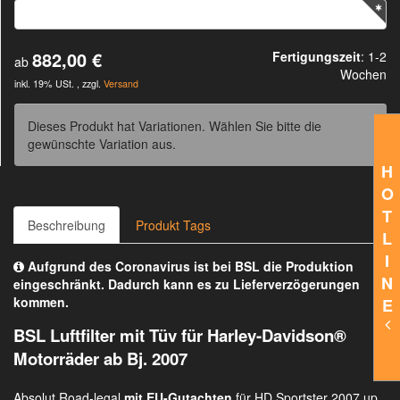
882,00 €
Fertigungszeit
: 1-2
ab
Wochen
inkl. 19% USt. , zzgl.
Versand
Dieses Produkt hat Variationen. Wählen Sie bitte die
gewünschte Variation aus.
H
O
T
Beschreibung
Produkt Tags
L
I
Aufgrund des Coronavirus ist bei BSL die Produktion
N
eingeschränkt. Dadurch kann es zu Lieferverzögerungen
kommen.
E
BSL Luftfilter mit Tüv für Harley-Davidson®
Motorräder ab Bj. 2007
Absolut Road-legal
mit EU-Gutachten
für HD Sportster 2007 up,