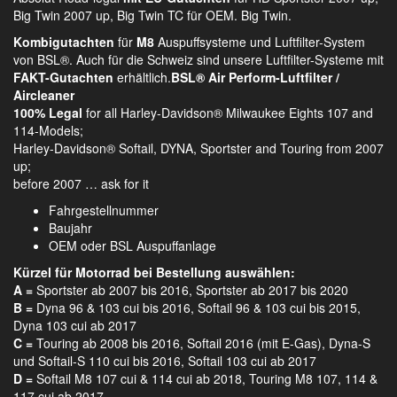
Big Twin 2007 up, Big Twin TC für OEM. Big Twin.
Kombigutachten
für
M8
Auspuffsysteme und Luftfilter-System
von BSL®. Auch für die Schweiz sind unsere Luftfilter-Systeme mit
FAKT-Gutachten
erhältlich.
BSL® Air Perform-Luftfilter /
Aircleaner
100% Legal
for all Harley-Davidson® Milwaukee Eights 107 and
114-Models;
Harley-Davidson® Softail, DYNA, Sportster and Touring from 2007
up;
before 2007 … ask for it
Fahrgestellnummer
Baujahr
OEM oder BSL Auspuffanlage
Kürzel für Motorrad bei Bestellung auswählen:
A =
Sportster ab 2007 bis 2016, Sportster ab 2017 bis 2020
B =
Dyna 96 & 103 cui bis 2016, Softail 96 & 103 cui bis 2015,
Dyna 103 cui ab 2017
C =
Touring ab 2008 bis 2016, Softail 2016 (mit E-Gas), Dyna-S
und Softail-S 110 cui bis 2016, Softail 103 cui ab 2017
D =
Softail M8 107 cui & 114 cui ab 2018, Touring M8 107, 114 &
117 cui ab 2017