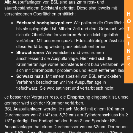
Alle Auspuffanlagen von BSL sind aus 2mm rost- und
säurebeständigem Edelstahl gefertigt. Diese sind jeweils mit
H
verschiedenen Oberflächen erhältlich:
O
Edelstahl hochglanzpoliert:
Wir polieren die Oberfläche,
T
bis sie spiegelglatt ist. Mit der Zeit und dem Gebrauch wird
sich die Oberfläche im vorderen Bereich leicht gelblich
L
verfärben. Mit unserem spezial-Edelstahlreiniger lässt sich
I
diese Verfärbung wieder ganz einfach entfernen
N
Showchrome:
Wir vernickeln und verchromen
E
anschliessend die Auspuffanlage. Hier wird sich die
Krümmeranlage vorne höchstens leicht blau verfärben, was
sich mit Chrompolitur problemlos und leicht entfernen lässt.
Schwarz matt:
Mit einem speziell von BSL entwickelten
Verfahren beschichten wir Ihre Auspuffanlage in
tiefschwarz. Sie wird satiniert und verfärbt sich nicht.
Je besser der Vergaser resp. die Einspritzung eingestellt ist, umso
geringer wird sich der Krümmer verfärben.
BSL Auspuffanlagen werden je nach Modell mit einem Krümmer
Durchmesser von 2 1/4" (ca. 5,72 cm) am Zylinderanschluss bis 2
1/2" gefertigt. Der Endtopf bei den Euro 2 und Sportster BSL
Auspuffanlagen hat einen Durchmesser von ca 62mm, Der neuen
Euro 3 BSL Auspuffanlagen einen Durchmesser von ca. 70mm.