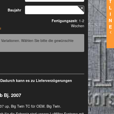
T
L
Baujahr
I
N
Fertigungszeit
: 1-2
Wochen
E
d
 Variationen. Wählen Sie bitte die gewünschte
. Dadurch kann es zu Lieferverzögerungen
b Bj. 2007
07 up, Big Twin TC für OEM. Big Twin.
h für die Schweiz sind unsere Luftfilter-Systeme mit