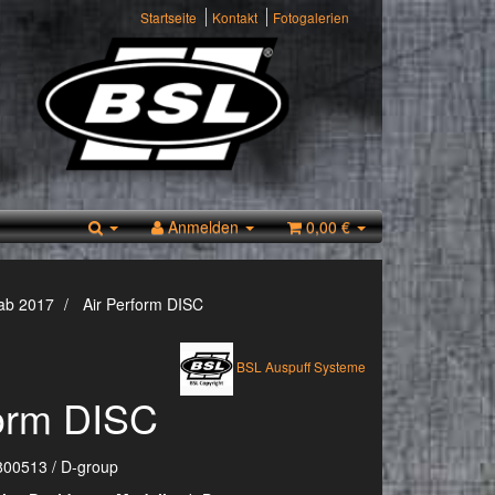
Startseite
Kontakt
Fotogalerien
Anmelden
0,00 €
 ab 2017
Air Perform DISC
BSL Auspuff Systeme
form DISC
800513 / D-group