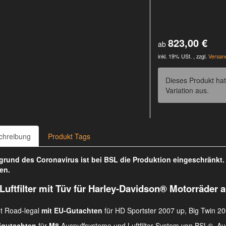
823,00 €
ab
inkl. 19% USt. , zzgl.
Versan
Dieses Produkt hat
Variation aus.
chreibung
Produkt Tags
rund des Coronavirus ist bei BSL die Produktion eingeschränkt
en.
Luftfilter mit Tüv für Harley-Davidson® Motorräder a
t Road-legal
mit EU-Gutachten
für HD Sportster 2007 up, Big Twin 20
gutachten
für
M8
Auspuffsysteme und Luftfilter-System von BSL®. Auc