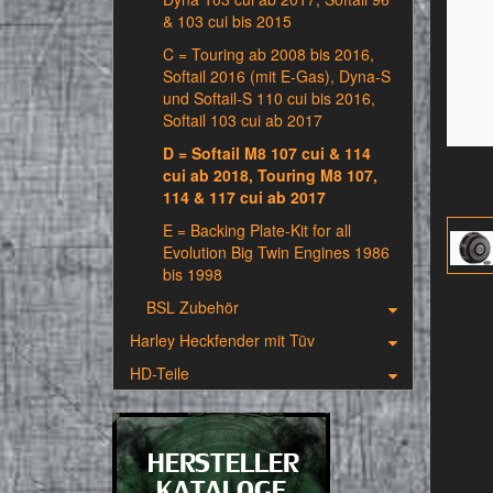
& 103 cui bis 2015
C = Touring ab 2008 bis 2016,
Softail 2016 (mit E-Gas), Dyna-S
und Softail-S 110 cui bis 2016,
Softail 103 cui ab 2017
D = Softail M8 107 cui & 114
cui ab 2018, Touring M8 107,
114 & 117 cui ab 2017
E = Backing Plate-Kit for all
Evolution Big Twin Engines 1986
bis 1998
BSL Zubehör
Harley Heckfender mit Tüv
HD-Teile