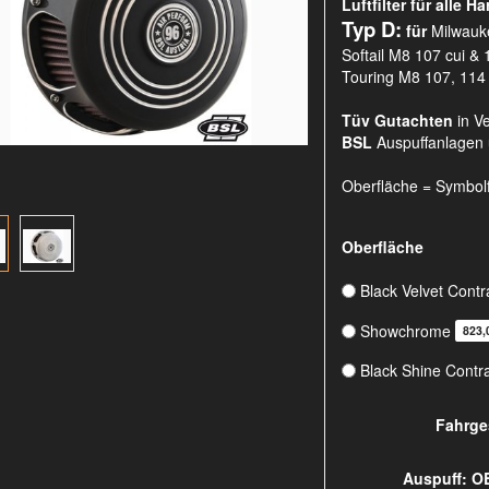
Luftfilter für alle 
Typ D:
für
Milwauk
Softail M8 107 cui &
Touring M8 107, 114
Tüv Gutachten
in V
BSL
Auspuffanlage
Oberfläche = Symbol
Oberfläche
Black Velvet Contr
Showchrome
823,
Black Shine Contr
Fahrge
Auspuff: O