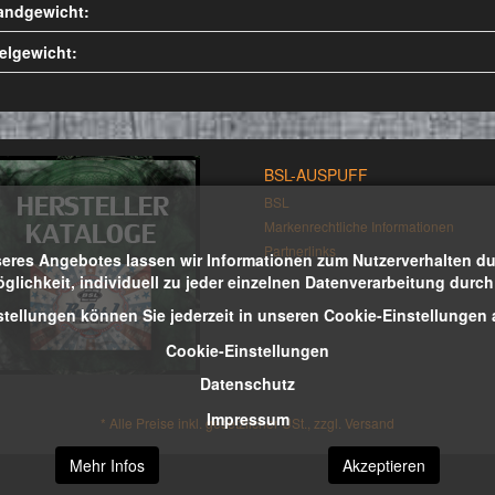
andgewicht:
kelgewicht:
BSL-AUSPUFF
BSL
Markenrechtliche Informationen
Partnerlinks
eres Angebotes lassen wir Informationen zum Nutzerverhalten durc
öglichkeit, individuell zu jeder einzelnen Datenverarbeitung durc
stellungen können Sie jederzeit in unseren Cookie-Einstellungen
Cookie-Einstellungen
Datenschutz
Impressum
*
Alle Preise inkl. gesetzlicher USt., zzgl.
Versand
Mehr Infos
Akzeptieren