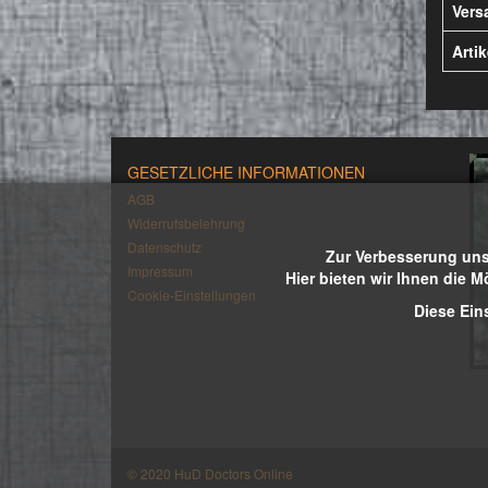
Vers
Arti
GESETZLICHE INFORMATIONEN
AGB
Widerrufsbelehrung
Datenschutz
Zur Verbesserung uns
Impressum
Hier bieten wir Ihnen die M
Cookie-Einstellungen
Diese Ein
© 2020 HuD Doctors Online