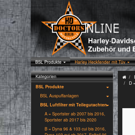
BSL Produkte
Harley Heckfender mit Tüv
Kategorien
D =
BSL Produkte
BSL Auspuffanlagen
BSL Luftfilter mit Teilegutachten
A = Sportster ab 2007 bis 2016,
Sportster ab 2017 bis 2020
B = Dyna 96 & 103 cui bis 2016,
Dyna 103 cui ab 2017, Softail 96