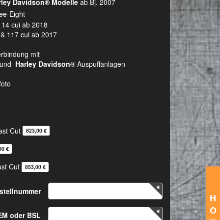
Harley Davidson®
Modelle
ab Bj. 2007
ee-Eight
 114 cui ab 2018
 & 117 cui ab 2017
erbindung mit
n und
Harley Davidson
® Auspuffanlagen
foto
ast Cut
823,00 €
00 €
ast Cut
853,00 €
stellnummer
H
O
EM oder BSL