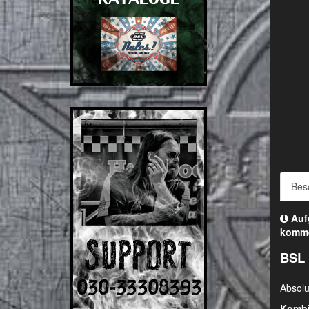
Bes
Aufg
komm
BSL 
Absolu
Kombi