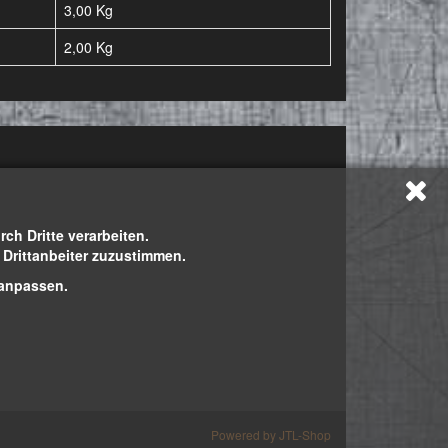
3,00 Kg
2,00
Kg
h Dritte verarbeiten.
h Drittanbeiter zuzustimmen.
 anpassen.
Powered by
JTL-Shop