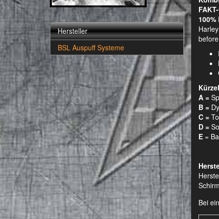
FAKT-
100% 
Harley
Hersteller
before
BSL Auspuff Systeme
Kürze
A =
Spo
B =
Dyn
C =
Tou
D =
Sof
E
= Bac
Herste
Herste
Schirm
Bei ei