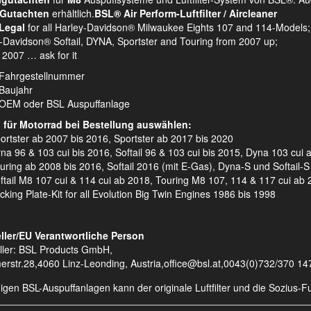
Gutachten
erhältlich.
BSL® Air Perform-Luftfilter / Aircleaner
Legal
for all Harley-Davidson® Milwaukee Eights 107 and 114-Models;
-Davidson® Softail, DYNA, Sportster and Touring from 2007 up;
 2007 … ask for it
Fahrgestellnummer
Baujahr
OEM oder BSL Auspuffanlage
l für Motorrad bei Bestellung auswählen:
rtster ab 2007 bis 2016, Sportster ab 2017 bis 2020
a 96 & 103 cui bis 2016, Softail 96 & 103 cui bis 2015, Dyna 103 cui 
ring ab 2008 bis 2016, Softail 2016 (mit E-Gas), Dyna-S und Softail-S 
tail M8 107 cui & 114 cui ab 2018, Touring M8 107, 114 & 117 cui ab
king Plate-Kit for all Evolution Big Twin Engines 1986 bis 1998
ller/EU Verantwortliche Person
ller: BSL Products GmbH,
erstr.28,4060 Linz-Leonding, Austria,office@bsl.at,0043(0)732/370 14
nigen BSL-Auspuffanlagen kann der originale Luftfilter und die Sozius