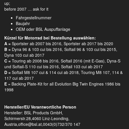
up;
before 2007 … ask for it
Fahrgestellnummer
Baujahr
OEM oder BSL Auspuffanlage
Kürzel für Motorrad bei Bestellung auswählen:
A =
Sportster ab 2007 bis 2016, Sportster ab 2017 bis 2020
B =
Dyna 96 & 103 cui bis 2016, Softail 96 & 103 cui bis 2015,
Dyna 103 cui ab 2017
C =
Touring ab 2008 bis 2016, Softail 2016 (mit E-Gas), Dyna-S
und Softail-S 110 cui bis 2016, Softail 103 cui ab 2017
D =
Softail M8 107 cui & 114 cui ab 2018, Touring M8 107, 114 &
117 cui ab 2017
E
= Backing Plate-Kit for all Evolution Big Twin Engines 1986 bis
1998
Hersteller/EU Verantwortliche Person
Hersteller: BSL Products GmbH,
Schirmerstr.28,4060 Linz-Leonding,
Austria,office@bsl.at,0043(0)732/370 147