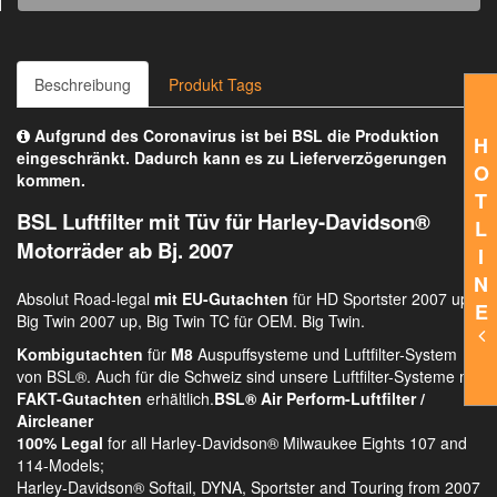
Beschreibung
Produkt Tags
Aufgrund des Coronavirus ist bei BSL die Produktion
H
eingeschränkt. Dadurch kann es zu Lieferverzögerungen
O
kommen.
T
BSL Luftfilter mit Tüv für Harley-Davidson®
L
Motorräder ab Bj. 2007
I
N
Absolut Road-legal
mit EU-Gutachten
für HD Sportster 2007 up,
E
Big Twin 2007 up, Big Twin TC für OEM. Big Twin.
Kombigutachten
für
M8
Auspuffsysteme und Luftfilter-System
von BSL®. Auch für die Schweiz sind unsere Luftfilter-Systeme mit
FAKT-Gutachten
erhältlich.
BSL® Air Perform-Luftfilter /
Aircleaner
100% Legal
for all Harley-Davidson® Milwaukee Eights 107 and
114-Models;
Harley-Davidson® Softail, DYNA, Sportster and Touring from 2007