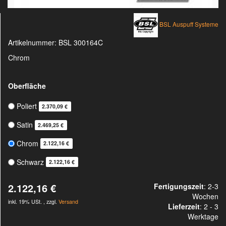
BSL Auspuff Systeme
Artikelnummer:
BSL 300164C
Chrom
Oberfläche
Poliert
2.370,09 €
Satin
2.469,25 €
Chrom
2.122,16 €
Schwarz
2.122,16 €
2.122,16 €
Fertigungszeit
: 2-3
Wochen
inkl. 19% USt. , zzgl.
Versand
Lieferzeit
:
2 - 3
Werktage