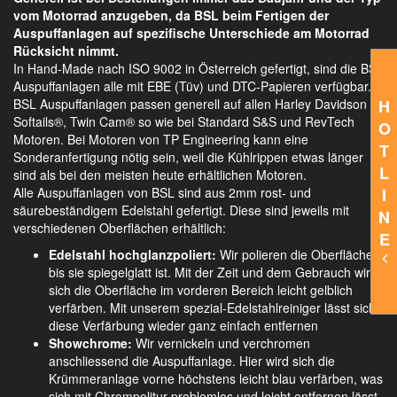
vom Motorrad anzugeben, da BSL beim Fertigen der
Auspuffanlagen auf spezifische Unterschiede am Motorrad
Rücksicht nimmt.
In Hand-Made nach ISO 9002 in Österreich gefertigt, sind die BSL
Auspuffanlagen alle mit EBE (Tüv) und DTC-Papieren verfügbar.
H
BSL Auspuffanlagen passen generell auf allen Harley Davidson
Softails®, Twin Cam® so wie bei Standard S&S und RevTech
O
Motoren. Bei Motoren von TP Engineering kann eine
T
Sonderanfertigung nötig sein, weil die Kühlrippen etwas länger
L
sind als bei den meisten heute erhältlichen Motoren.
I
Alle Auspuffanlagen von BSL sind aus 2mm rost- und
säurebeständigem Edelstahl gefertigt. Diese sind jeweils mit
N
verschiedenen Oberflächen erhältlich:
E
Edelstahl hochglanzpoliert:
Wir polieren die Oberfläche,
bis sie spiegelglatt ist. Mit der Zeit und dem Gebrauch wird
sich die Oberfläche im vorderen Bereich leicht gelblich
verfärben. Mit unserem spezial-Edelstahlreiniger lässt sich
diese Verfärbung wieder ganz einfach entfernen
Showchrome:
Wir vernickeln und verchromen
anschliessend die Auspuffanlage. Hier wird sich die
Krümmeranlage vorne höchstens leicht blau verfärben, was
sich mit Chrompolitur problemlos und leicht entfernen lässt.