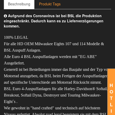
Beschreibung
Produkt Tags
Aufgrund des Coronavirus ist bei BSL die Produktion
eingeschränkt. Dadurch kann es zu Lieferverzögerungen
kommen.
100% LEGAL
Für alle HD OEM Milwaukee Eights 107 und 114 Modelle &
BSL Auspuff Anlagen.
Alle Euro 4 BSL Auspuffanlagen werden mit "EG ABE"
Ausgeliefert.
Generell ist bei Bestellungen immer das Baujahr und der Typ vom
Motorrad anzugeben, da BSL beim Fertigen der Auspuffanlagen
auf spezifische Unterschiede am Motorrad Rücksicht nimmt.
H
BSL Euro 4-Auspuffanlagen für alle Harley-Davidson® Softail,
O
Breakout, Softail Dyna, Destroyer und Touring Milwaukee-
T
Eight`s .
L
Wie gewohnt in "hand crafted" und technisch auf höchstem
I
Niveau gefertigt. Absolut road legal begeistern sie mit dem BSL-