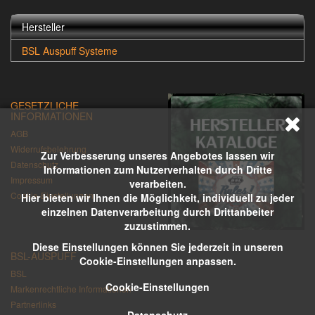
Hersteller
BSL Auspuff Systeme
GESETZLICHE
INFORMATIONEN
AGB
Widerrufsbelehrung
Zur Verbesserung unseres Angebotes lassen wir
Datenschutz
Informationen zum Nutzerverhalten durch Dritte
Impressum
verarbeiten.
Cookie-Einstellungen
Hier bieten wir Ihnen die Möglichkeit, individuell zu jeder
einzelnen Datenverarbeitung durch Drittanbeiter
zuzustimmen.
Diese Einstellungen können Sie jederzeit in unseren
BSL-AUSPUFF
Cookie-Einstellungen anpassen.
BSL
Cookie-Einstellungen
Markenrechtliche Informationen
Partnerlinks