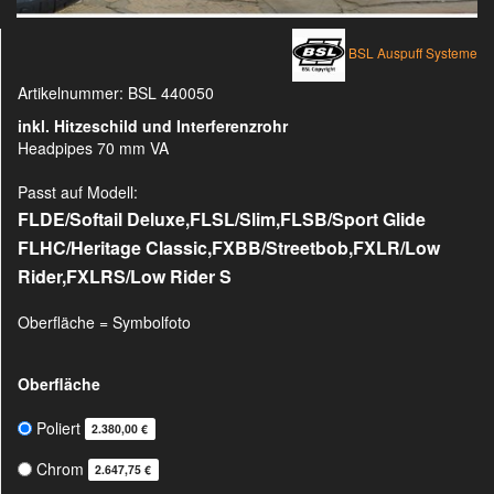
BSL Auspuff Systeme
Artikelnummer:
BSL 440050
inkl. Hitzeschild und Interferenzrohr
Headpipes 70 mm VA
Passt auf Modell:
FLDE/Softail Deluxe,FLSL/Slim,FLSB/Sport Glide
FLHC/Heritage Classic,FXBB/Streetbob,FXLR/Low
Rider
,
FXLRS/Low Rider S
Oberfläche = Symbolfoto
Oberfläche
Poliert
2.380,00 €
Chrom
2.647,75 €