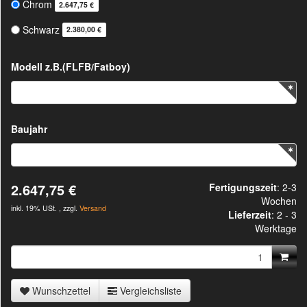
Chrom
2.647,75 €
Schwarz
2.380,00 €
Modell z.B.(FLFB/Fatboy)
Baujahr
2.647,75 €
Fertigungszeit
: 2-3
Wochen
inkl. 19% USt. , zzgl.
Versand
Lieferzeit
:
2 - 3
Werktage
Wunschzettel
Vergleichsliste