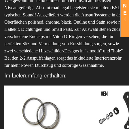
Wie gewohnt in "hand crafted" und technisch auf höchstem
N
Niveau gefertigt. Absolut road legal begeistern sie mit dem BSL-
E
typischen Sound! Ausgeliefert werden die Auspuffsysteme in den
Oberflächen polished, chrome, black, Outline und Satin sowie mit
Haltekit, Dichtungen und Small Parts. Zur Auswahl stehen zudem
verschiedene Endcaps mit Viton O-Ringen versehen, die für
perfekten Sitz und Vermeidung von Russbildung sorgen, sowie
zwei verschiedene Hitzeschilder-Designs in "smooth" und "hole"
Bei den 2-2 Auspuffanlagen sorgt das inkludierte Interferenzrohr
für mehr Power, Durchzug und sofortige Gasannahme.
Im Lieferumfang enthalten: