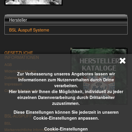
Hersteller
BSL Auspuff Systeme
GESETZLICHE
INFORMATIONEN
AGB
Widerrufsbelehrung
Zur Verbesserung unseres Angebotes lassen wir
Datenschutz
Informationen zum Nutzerverhalten durch Dritte
Impressum
verarbeiten.
Cookie-Einstellungen
Hier bieten wir Ihnen die Möglichkeit, individuell zu jeder
einzelnen Datenverarbeitung durch Drittanbeiter
zuzustimmen.
Diese Einstellungen können Sie jederzeit in unseren
BSL-AUSPUFF
Cookie-Einstellungen anpassen.
BSL
Cookie-Einstellungen
Markenrechtliche Informationen