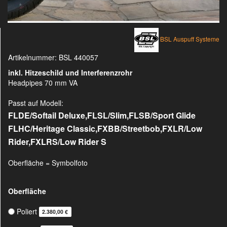
BSL Auspuff Systeme
Artikelnummer:
BSL 440057
inkl. Hitzeschild und Interferenzrohr
Headpipes 70 mm VA
Passt auf Modell:
FLDE/Softail Deluxe,FLSL/Slim,FLSB/Sport Glide
FLHC/Heritage Classic,FXBB/Streetbob,FXLR/Low
Rider,
FXLRS/Low Rider S
Oberfläche = Symbolfoto
Oberfläche
Poliert
2.380,00 €