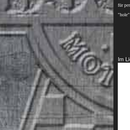
für pe
"hole"
Im Li