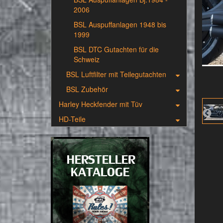
2006
BSL Auspuffanlagen 1948 bis
1999
BSL DTC Gutachten für die
Schweiz
BSL Luftfilter mit Teilegutachten
BSL Zubehör
Harley Heckfender mit Tüv
HD-Teile