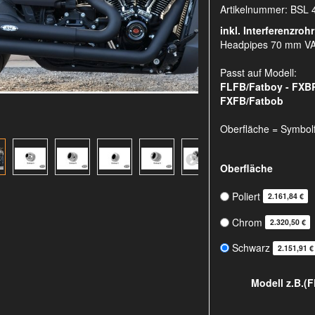
Artikelnummer:
BSL 
inkl. Interferenzrohr
Headpipes 70 mm V
Passt auf Modell:
FLFB/Fatboy - FXBR
FXFB/Fatbob
Oberfläche = Symbol
Oberfläche
Poliert
2.161,84 €
Chrom
2.320,50 €
Schwarz
2.151,91 €
Modell z.B.(