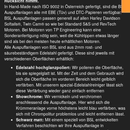
Rücksicht nimmt.
In Hand-Made nach ISO 9002 in Österreich gefertigt, sind die BSL
Auspuffanlagen alle mit EBE (Tüv) und DTC-Papieren verfügbar.
BSL Auspuffanlagen passen generell auf allen Harley Davidson
Softails®, Twin Cam® so wie bei Standard S&S und RevTech
Motoren. Bei Motoren von TP Engineering kann eine
Sonderanfertigung nötig sein, weil die Kühlrippen etwas länger
sind als bei den meisten heute erhältlichen Motoren.
Alle Auspuffanlagen von BSL sind aus 2mm rost- und
säurebeständigem Edelstahl gefertigt. Diese sind jeweils mit
verschiedenen Oberflächen erhältlich:
Edelstahl hochglanzpoliert:
Wir polieren die Oberfläche,
bis sie spiegelglatt ist. Mit der Zeit und dem Gebrauch wird
sich die Oberfläche im vorderen Bereich leicht gelblich
verfärben. Mit unserem spezial-Edelstahlreiniger lässt sich
diese Verfärbung wieder ganz einfach entfernen
Showchrome:
Wir vernickeln und verchromen
anschliessend die Auspuffanlage. Hier wird sich die
Krümmeranlage vorne höchstens leicht blau verfärben, was
sich mit Chrompolitur problemlos und leicht entfernen lässt.
Schwarz matt:
Mit einem speziell von BSL entwickelten
Verfahren beschichten wir Ihre Auspuffanlage in