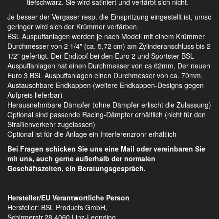
tiefschwarz. Sie wird satiniert und verfärbt sich nicht.
Je besser der Vergaser resp. die Einspritzung eingestellt ist, umso
geringer wird sich der Krümmer verfärben.
BSL Auspuffanlagen werden je nach Modell mit einem Krümmer
Durchmesser von 2 1/4" (ca. 5,72 cm) am Zylinderanschluss bis 2
1/2" gefertigt. Der Endtopf bei den Euro 2 und Sportster BSL
Auspuffanlagen hat einen Durchmesser von ca 62mm, Der neuen
Euro 3 BSL Auspuffanlagen einen Durchmesser von ca. 70mm.
Austauschbare Endkappen (weitere Endkappen-Designs gegen
Aufpreis lieferbar)
Herausnehmbare Dämpfer (ohne Dämpfer erlischt die Zulassung)
Optional sind passende Racing-Dämpfer erhältlich (nicht für den
Straßenverkehr zugelassen)
Optional ist für die Anlage ein Interferenzrohr erhältlich
Bei Fragen schicken Sie uns eine Mail oder vereinbaren Sie
mit uns, auch gerne außerhalb der normalen
Geschäftszeiten, ein Beratungsgespräch.
Hersteller/EU Verantwortliche Person
Hersteller: BSL Products GmbH,
Schirmerstr.28,4060 Linz-Leonding,