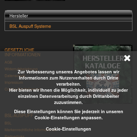
Hersteller
BSL Auspuff Systeme
GESETZLICHE
INFORMATIONEN
AGB
Widerrufsbelehrung
Zur Verbesserung unseres Angebotes lassen wir
Datenschutz
Informationen zum Nutzerverhalten durch Dritte
Impressum
verarbeiten.
Cookie-Einstellungen
Hier bieten wir Ihnen die Möglichkeit, individuell zu jeder
einzelnen Datenverarbeitung durch Drittanbeiter
zuzustimmen.
Diese Einstellungen können Sie jederzeit in unseren
BSL-AUSPUFF
Cookie-Einstellungen anpassen.
BSL
Cookie-Einstellungen
Markenrechtliche Informationen
Partnerlinks