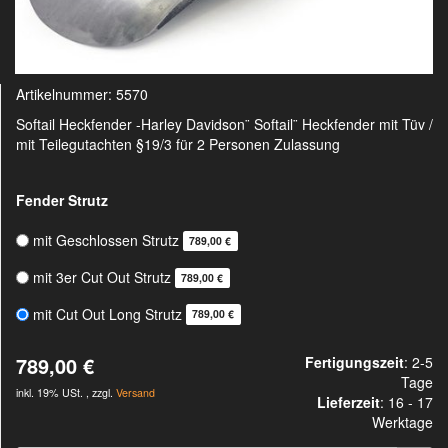
Artikelnummer:
5570
Softail Heckfender -Harley Davidson¨ Softail¨ Heckfender mit Tüv /
mit Teilegutachten §19/3 für 2 Personen Zulassung
Fender Strutz
mit Geschlossen Strutz
789,00 €
mit 3er Cut Out Strutz
789,00 €
mit Cut Out Long Strutz
789,00 €
789,00 €
Fertigungszeit
: 2-5
Tage
inkl. 19% USt. , zzgl.
Versand
Lieferzeit
:
16 - 17
Werktage