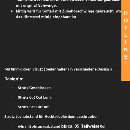
mit original Schwinge,
Mittig wird für Softail mit Zubehörschwinge gebraucht, wo
H
das Hinterrad mittig eingebaut ist
O
T
L
I
N
E
Mit 8mm dicken Strutz ( Seitenhalter ) in verschiedene Design`s
Design`s:
·
Strutz Geschlossen
·
Strutz Cut Out Long
·
Strutz 3er Cut Out
Strutz Lochabstand für Heckteilbefestigungsschrauben
·
bis ca. 05 (teilweise
64mm Bohrungsabstand
06)