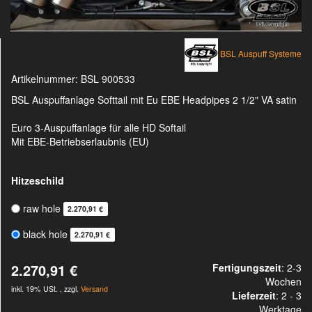
BSL Auspuff Systeme
Artikelnummer:
BSL 900533
BSL Auspuffanlage Softtail mit Eu EBE Headpipes 2 1/2" VA satin
Euro 3-Auspuffanlage für alle HD Softail
Mit EBE-Betriebserlaubnis (EU)
Hitzeschild
raw hole
2.270,91 €
black hole
2.270,91 €
2.270,91 €
Fertigungszeit
: 2-3
Wochen
inkl. 19% USt. , zzgl.
Versand
Lieferzeit
:
2 - 3
Werktage