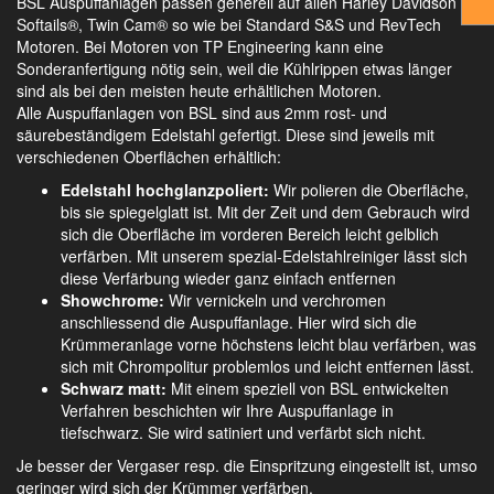
BSL Auspuffanlagen passen generell auf allen Harley Davidson
Softails®, Twin Cam® so wie bei Standard S&S und RevTech
Motoren. Bei Motoren von TP Engineering kann eine
Sonderanfertigung nötig sein, weil die Kühlrippen etwas länger
sind als bei den meisten heute erhältlichen Motoren.
Alle Auspuffanlagen von BSL sind aus 2mm rost- und
säurebeständigem Edelstahl gefertigt. Diese sind jeweils mit
verschiedenen Oberflächen erhältlich:
Edelstahl hochglanzpoliert:
Wir polieren die Oberfläche,
bis sie spiegelglatt ist. Mit der Zeit und dem Gebrauch wird
sich die Oberfläche im vorderen Bereich leicht gelblich
verfärben. Mit unserem spezial-Edelstahlreiniger lässt sich
diese Verfärbung wieder ganz einfach entfernen
Showchrome:
Wir vernickeln und verchromen
anschliessend die Auspuffanlage. Hier wird sich die
Krümmeranlage vorne höchstens leicht blau verfärben, was
sich mit Chrompolitur problemlos und leicht entfernen lässt.
Schwarz matt:
Mit einem speziell von BSL entwickelten
Verfahren beschichten wir Ihre Auspuffanlage in
tiefschwarz. Sie wird satiniert und verfärbt sich nicht.
Je besser der Vergaser resp. die Einspritzung eingestellt ist, umso
geringer wird sich der Krümmer verfärben.