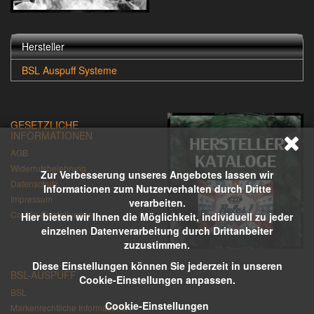
Hersteller
BSL Auspuff Systeme
GESETZLICHE
INFORMATIONEN
AGB
Widerrufsbelehrung
Zur Verbesserung unseres Angebotes lassen wir
Datenschutz
Informationen zum Nutzerverhalten durch Dritte
Impressum
verarbeiten.
Cookie-Einstellungen
Hier bieten wir Ihnen die Möglichkeit, individuell zu jeder
einzelnen Datenverarbeitung durch Drittanbeiter
zuzustimmen.
Diese Einstellungen können Sie jederzeit in unseren
BSL-AUSPUFF
Cookie-Einstellungen anpassen.
BSL
Cookie-Einstellungen
Markenrechtliche Informationen