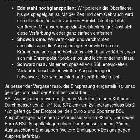
Edelstahl hochglanzpoliert:
Wir polieren die Oberfläche,
bis sie spiegelglatt ist. Mit der Zeit und dem Gebrauch wird
sich die Oberfläche im vorderen Bereich leicht gelblich
verfärben. Mit unserem spezial-Edelstahlreiniger lässt sich
diese Verfärbung wieder ganz einfach entfernen
Showchrome:
Wir vernickeln und verchromen
anschliessend die Auspuffanlage. Hier wird sich die
Krümmeranlage vorne höchstens leicht blau verfärben, was
sich mit Chrompolitur problemlos und leicht entfernen lässt.
Schwarz matt:
Mit einem speziell von BSL entwickelten
Verfahren beschichten wir Ihre Auspuffanlage in
tiefschwarz. Sie wird satiniert und verfärbt sich nicht.
Je besser der Vergaser resp. die Einspritzung eingestellt ist, umso
geringer wird sich der Krümmer verfärben.
BSL Auspuffanlagen werden je nach Modell mit einem Krümmer
Durchmesser von 2 1/4" (ca. 5,72 cm) am Zylinderanschluss bis 2
1/2" gefertigt. Der Endtopf bei den Euro 2 und Sportster BSL
Auspuffanlagen hat einen Durchmesser von ca 62mm, Der neuen
Euro 3 BSL Auspuffanlagen einen Durchmesser von ca. 70mm.
Austauschbare Endkappen (weitere Endkappen-Designs gegen
Aufpreis lieferbar)