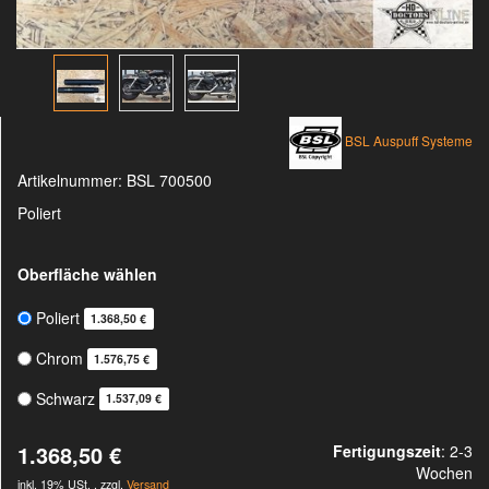
BSL Auspuff Systeme
Artikelnummer:
BSL 700500
Poliert
Oberfläche wählen
Poliert
1.368,50 €
Chrom
1.576,75 €
Schwarz
1.537,09 €
1.368,50 €
Fertigungszeit
: 2-3
Wochen
inkl. 19% USt. , zzgl.
Versand