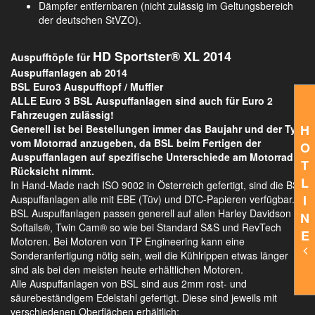
Dämpfer entfernbaren (nicht zulässig im Geltungsbereich
der deutschen StVZO).
HD Sportster® XL 2014
Auspufftöpfe für
Auspuffanlagen ab 2014
BSL Euro3 Auspufftopf / Muffler
ALLE Euro 3 BSL Auspuffanlagen sind auch für Euro 2
Fahrzeugen zulässig!
H
Generell ist bei Bestellungen immer das Baujahr und der Typ
vom Motorrad anzugeben, da BSL beim Fertigen der
O
Auspuffanlagen auf spezifische Unterschiede am Motorrad
T
Rücksicht nimmt.
L
In Hand-Made nach ISO 9002 in Österreich gefertigt, sind die BSL
I
Auspuffanlagen alle mit EBE (Tüv) und DTC-Papieren verfügbar.
BSL Auspuffanlagen passen generell auf allen Harley Davidson
N
Softails®, Twin Cam® so wie bei Standard S&S und RevTech
E
Motoren. Bei Motoren von TP Engineering kann eine
Sonderanfertigung nötig sein, weil die Kühlrippen etwas länger
sind als bei den meisten heute erhältlichen Motoren.
Alle Auspuffanlagen von BSL sind aus 2mm rost- und
säurebeständigem Edelstahl gefertigt. Diese sind jeweils mit
verschiedenen Oberflächen erhältlich: