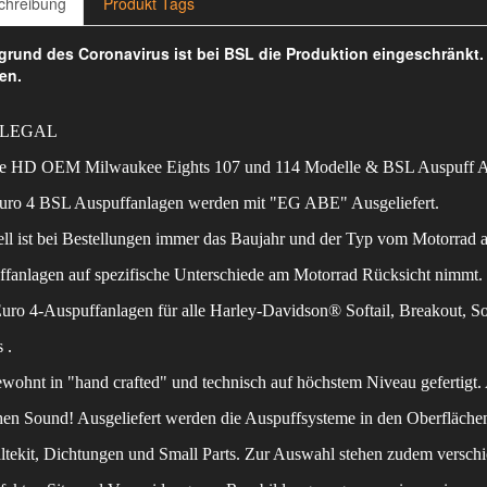
chreibung
Produkt Tags
rund des Coronavirus ist bei BSL die Produktion eingeschränkt
en.
 LEGAL
lle HD OEM Milwaukee Eights 107 und 114 Modelle & BSL Auspuff A
uro 4 BSL Auspuffanlagen werden mit "EG ABE" Ausgeliefert.
ll ist bei Bestellungen immer das Baujahr und der Typ vom Motorrad 
fanlagen auf spezifische Unterschiede am Motorrad Rücksicht nimmt.
ro 4-Auspuffanlagen für alle Harley-Davidson® Softail, Breakout, S
 .
wohnt in "hand crafted" und technisch auf höchstem Niveau gefertigt. 
hen Sound! Ausgeliefert werden die Auspuffsysteme in den Oberflächen
ltekit, Dichtungen und Small Parts. Zur Auswahl stehen zudem versch