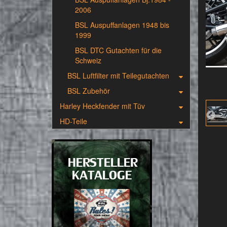
2006
BSL Auspuffanlagen 1948 bis
1999
BSL DTC Gutachten für die
Schweiz
BSL Luftfilter mit Teilegutachten
BSL Zubehör
Harley Heckfender mit Tüv
HD-Teile