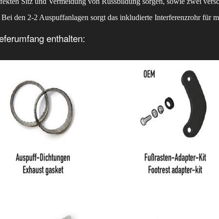
rfekten Sitz und Vermeidung von Russbildung sorgen, sowie zwei vers
 Bei den 2-2 Auspuffanlagen sorgt das inkludierte Interferenzrohr fü
eferumfang enthalten: