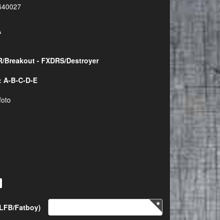
440027
A
/Breakout - FXDRS/Destroyer
: A-B-C-D-E
foto
FLFB/Fatboy)