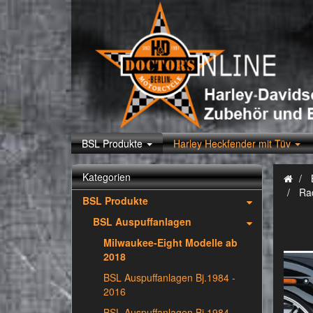
BSL Produkte
Harley Heckfender mit Tüv
Kategorien
Rad
BSL Produkte
BSL Auspuffanlagen
Milwaukee-Eight Modelle ab
2018
BSL Auspuffanlagen Bj.1984 -
2016
BSL Auspuffanlagen Bj.1984 -