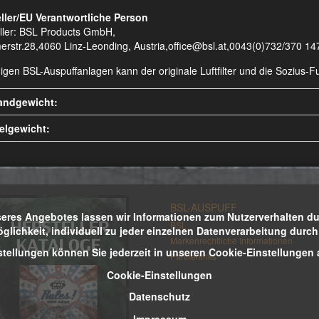
ller/EU Verantwortliche Person
ller: BSL Products GmbH,
erstr.28,4060 Linz-Leonding, Austria,office@bsl.at,0043(0)732/370 14
nigen BSL-Auspuffanlagen kann der originale Luftfilter und die Sozius
andgewicht:
kelgewicht:
BSL-AUSPUFF
eres Angebotes lassen wir Informationen zum Nutzerverhalten durc
BSL
öglichkeit, individuell zu jeder einzelnen Datenverarbeitung durc
Markenrechtliche Informationen
stellungen können Sie jederzeit in unseren Cookie-Einstellungen
Partnerlinks
Cookie-Einstellungen
Datenschutz