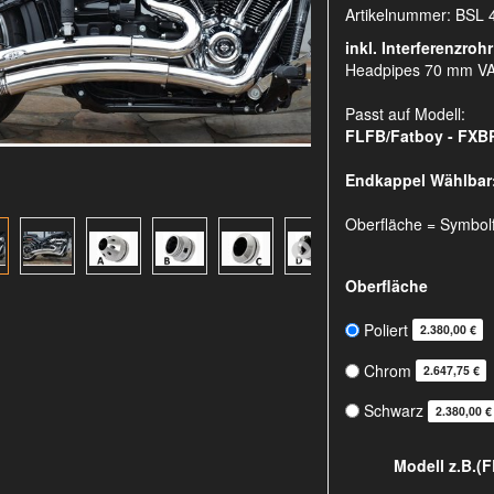
Artikelnummer:
BSL 
inkl. Interferenzrohr
Headpipes 70 mm V
Passt auf Modell:
FLFB/Fatboy - FXBR
Endkappel Wählbar
Oberfläche = Symbol
Oberfläche
Poliert
2.380,00 €
Chrom
2.647,75 €
Schwarz
2.380,00 €
Modell z.B.(