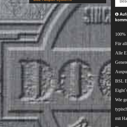
Bes
Aufg
komm
100%
Für a
Alle E
Genere
Auspuf
BSL Eu
Eight`s
Wie ge
typisc
mit Ha