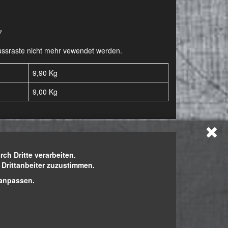
7
-Fussraste nicht mehr vewendet werden.
9,90 Kg
9,00
Kg
h Dritte verarbeiten.
h Drittanbeiter zuzustimmen.
 anpassen.