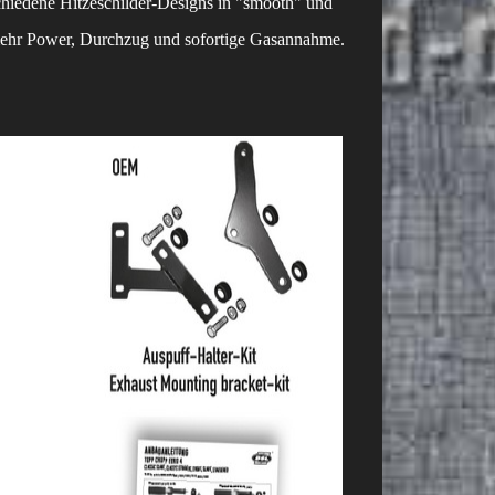
chiedene Hitzeschilder-Designs in "smooth" und
r mehr Power, Durchzug und sofortige Gasannahme.