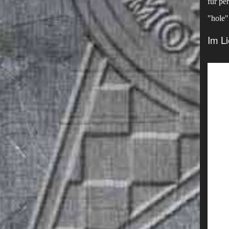
für pe
"hole"
Im Li