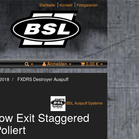
Startseite
Kontakt
Fotogalerien
Anmelden
0,00 €
 2018
FXDRS Destroyer Auspuff
BSL Auspuff Systeme
Low Exit Staggered
oliert