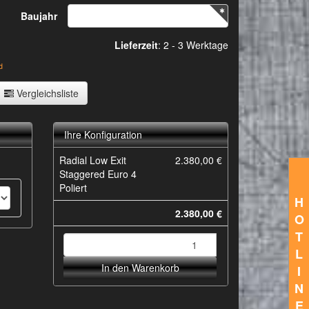
Baujahr
Lieferzeit
:
2 - 3 Werktage
d
Vergleichsliste
Ihre Konfiguration
Radial Low Exit
2.380,00 €
Staggered Euro 4
Poliert
H
2.380,00 €
O
T
L
In den Warenkorb
I
N
E