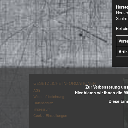
Herste
Herste
Schirm
Bei ei
Vers
Arti
GESETZLICHE INFORMATIONEN
Zur Verbesserung uns
AGB
Hier bieten wir Ihnen die M
Widerrufsbelehrung
Diese Ein
Datenschutz
Impressum
Cookie-Einstellungen