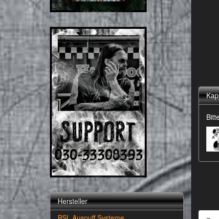
Kap
Bit
Hersteller
BSL Auspuff Systeme