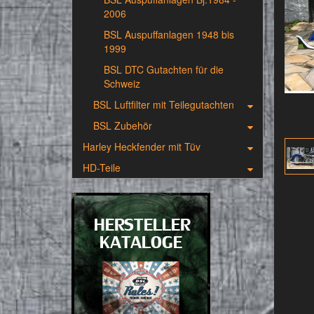
2006
BSL Auspuffanlagen 1948 bis
1999
BSL DTC Gutachten für die
Schweiz
BSL Luftfilter mit Teilegutachten
BSL Zubehör
Harley Heckfender mit Tüv
HD-Teile