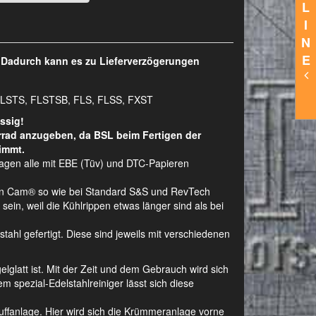
L
I
N
E
. Dadurch kann es zu Lieferverzögerungen
LSTS, FLSTSB, FLS, FLSS, FXST
ssig!
rrad anzugeben, da BSL beim Fertigen der
immt.
lagen alle mit EBE (Tüv) und DTC-Papieren
Twin Cam® so wie bei Standard S&S und RevTech
ein, weil die Kühlrippen etwas länger sind als bei
hl gefertigt. Diese sind jeweils mit verschiedenen
gelglatt ist. Mit der Zeit und dem Gebrauch wird sich
m spezial-Edelstahlreiniger lässt sich diese
ffanlage. Hier wird sich die Krümmeranlage vorne