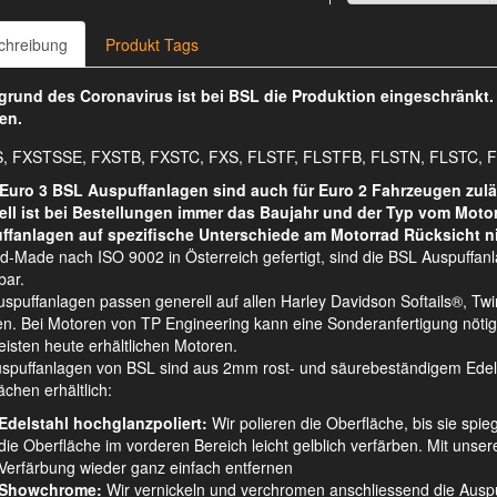
chreibung
Produkt Tags
rund des Coronavirus ist bei BSL die Produktion eingeschränkt
en.
, FXSTSSE, FXSTB, FXSTC, FXS, FLSTF, FLSTFB, FLSTN, FLSTC, F
Euro 3 BSL Auspuffanlagen sind auch für Euro 2 Fahrzeugen zulä
ell ist bei Bestellungen immer das Baujahr und der Typ vom Moto
ffanlagen auf spezifische Unterschiede am Motorrad Rücksicht n
d-Made nach ISO 9002 in Österreich gefertigt, sind die BSL Auspuffan
bar.
spuffanlagen passen generell auf allen Harley Davidson Softails®, 
n. Bei Motoren von TP Engineering kann eine Sonderanfertigung nötig s
isten heute erhältlichen Motoren.
uspuffanlagen von BSL sind aus 2mm rost- und säurebeständigem Edelsta
ächen erhältlich:
Edelstahl hochglanzpoliert:
Wir polieren die Oberfläche, bis sie spie
die Oberfläche im vorderen Bereich leicht gelblich verfärben. Mit unsere
Verfärbung wieder ganz einfach entfernen
Showchrome:
Wir vernickeln und verchromen anschliessend die Auspu