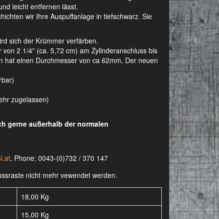
nd leicht entfernen lässt.
ichten wir Ihre Auspuffanlage in tiefschwarz. Sie
wird sich der Krümmer verfärben.
on 2 1/4" (ca. 5,72 cm) am Zylinderanschluss bis
agen hat einen Durchmesser von ca 62mm, Der neuen
rbar)
kehr zugelassen)
uch gerne außerhalb der normalen
l.at
, Phone: 0043-(0)732 / 370 147
-Fussraste nicht mehr vewendet werden.
18,00 Kg
15,00
Kg