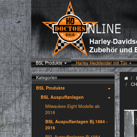
BSL Produkte
Harley Heckfender mit Tüv
Kategorien
CH
BSL Produkte
BSL Auspuffanlagen
Milwaukee-Eight Modelle ab
2018
BSL Auspuffanlagen Bj.1984 -
2016
BSL Auspuffanlagen Bj.1984 -