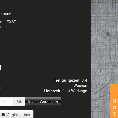
z
110005
win, FXST
60 mm
Fertigungszeit
: 3-4
Wochen
d
Lieferzeit
:
2 - 3 Werktage
H
Stk
In den Warenkorb
O
T
Vergleichsliste