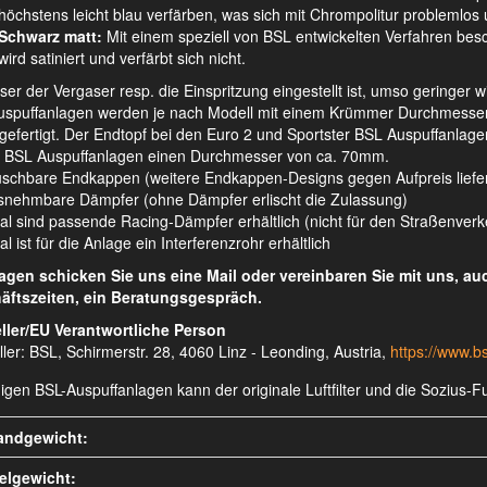
höchstens leicht blau verfärben, was sich mit Chrompolitur problemlos u
Schwarz matt:
Mit einem speziell von BSL entwickelten Verfahren besch
wird satiniert und verfärbt sich nicht.
ser der Vergaser resp. die Einspritzung eingestellt ist, umso geringer 
spuffanlagen werden je nach Modell mit einem Krümmer Durchmesser v
 gefertigt. Der Endtopf bei den Euro 2 und Sportster BSL Auspuffanl
 BSL Auspuffanlagen einen Durchmesser von ca. 70mm.
schbare Endkappen (weitere Endkappen-Designs gegen Aufpreis liefe
nehmbare Dämpfer (ohne Dämpfer erlischt die Zulassung)
al sind passende Racing-Dämpfer erhältlich (nicht für den Straßenver
l ist für die Anlage ein Interferenzrohr erhältlich
ragen schicken Sie uns eine Mail oder vereinbaren Sie mit uns, a
äftszeiten, ein Beratungsgespräch.
ller/EU Verantwortliche Person
ller: BSL, Schirmerstr. 28, 4060 Linz - Leonding, Austria,
https://www.bs
nigen BSL-Auspuffanlagen kann der originale Luftfilter und die Sozius
andgewicht:
kelgewicht: