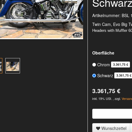
Schwar
Artikelnummer:
BSL 
Twin Cam, Evo Big T
Headers with Muffler 
Oberfläche
Chrom
3.361,75 €
Schwarz
3.361,75 €
3.361,75 €
inkl. 19% USt. , zzgl.
Versan
Wunschzettel