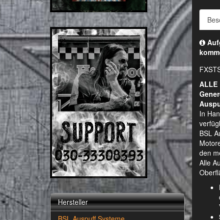
Bes
Aufg
komm
FXSTS
ALLE 
Gener
Auspu
In Han
verfüg
BSL Au
Motore
den me
Alle A
Oberfl
Hersteller
BSL Auspuff Systeme