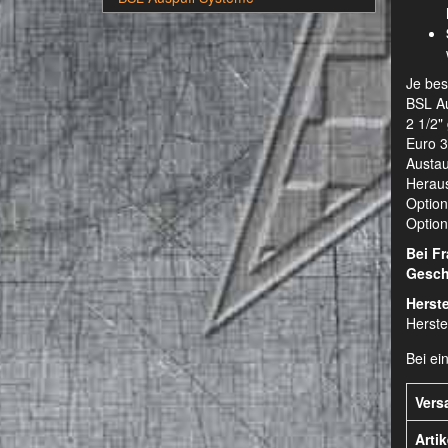
Je bes
BSL Au
2 1/2"
Euro 3
Austau
Heraus
Option
Optiona
Bei F
Gesch
Herste
Herste
Bei ei
Vers
Arti