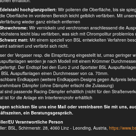
ächen erhältlich:
Edelstahl hochglanzpoliert:
Wir polieren die Oberfläche, bis sie spie
die Oberfläche im vorderen Bereich leicht gelblich verfärben. Mit unsere
Verfärbung wieder ganz einfach entfernen
Showchrome:
Wir vernickeln und verchromen anschliessend die Auspu
höchstens leicht blau verfärben, was sich mit Chrompolitur problemlos u
Schwarz matt:
Mit einem speziell von BSL entwickelten Verfahren besch
wird satiniert und verfärbt sich nicht.
ser der Vergaser resp. die Einspritzung eingestellt ist, umso geringer 
spuffanlagen werden je nach Modell mit einem Krümmer Durchmesser v
 gefertigt. Der Endtopf bei den Euro 2 und Sportster BSL Auspuffanl
 BSL Auspuffanlagen einen Durchmesser von ca. 70mm.
schbare Endkappen (weitere Endkappen-Designs gegen Aufpreis liefe
nehmbare Dämpfer (ohne Dämpfer erlischt die Zulassung)
al sind passende Racing-Dämpfer erhältlich (nicht für den Straßenver
l ist für die Anlage ein Interferenzrohr erhältlich
ragen schicken Sie uns eine Mail oder vereinbaren Sie mit uns, a
äftszeiten, ein Beratungsgespräch.
ller/EU Verantwortliche Person
ller: BSL, Schirmerstr. 28, 4060 Linz - Leonding, Austria,
https://www.bs