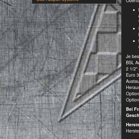
Oberfl
Je bes
BSL Au
2 1/2"
Euro 3
Austau
Heraus
Option
Optiona
Bei F
Gesch
Herste
Herste