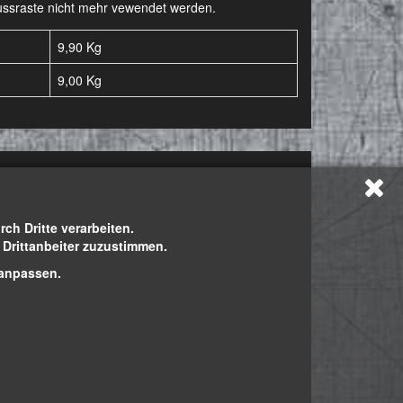
-Fussraste nicht mehr vewendet werden.
9,90 Kg
9,00
Kg
h Dritte verarbeiten.
h Drittanbeiter zuzustimmen.
 anpassen.