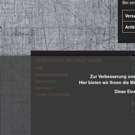
Bei ei
Vers
Arti
GESETZLICHE INFORMATIONEN
AGB
Widerrufsbelehrung
Zur Verbesserung uns
Datenschutz
Hier bieten wir Ihnen die M
Impressum
Diese Ein
Cookie-Einstellungen