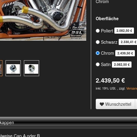
Chrom
Oberfläche
Poliert
2.082,50 €
Schwarz
2.330,41 €
Chrom
2.439,50 €
Satin
2.082,50 €
2.439,50 €
inkl. 19% USt. , zzgl.
Versan
Wunschzettel
kappen
lweise Cap A oder B