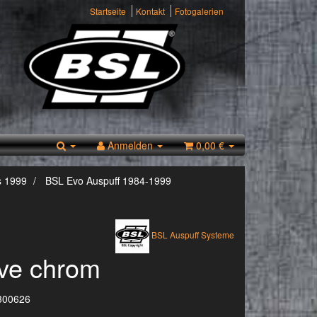
Startseite
Kontakt
Fotogalerien
Anmelden
0,00 €
s 1999
BSL Evo Auspuff 1984-1999
BSL Auspuff Systeme
ve chrom
300626