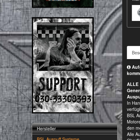
Bes
Aufg
komm
ALLE 
Gener
Auspu
In Han
verfüg
BSL Au
Motore
den me
Hersteller
Alle A
BSL Auspuff Systeme