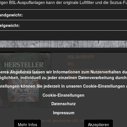
nigen BSL-Auspuffanlagen kann der originale Luftfilter und die Sozius
andgewicht:
kelgewicht:
BSL-AUSPUFF
BSL
Markenrechtliche Informationen
eres Angebotes lassen wir Informationen zum Nutzerverhalten durc
Partnerlinks
öglichkeit, individuell zu jeder einzelnen Datenverarbeitung durc
stellungen können Sie jederzeit in unseren Cookie-Einstellungen
Cookie-Einstellungen
Datenschutz
Impressum
*
Alle Preise inkl. gesetzlicher USt., zzgl.
Versand
Mehr Infos
Akzeptieren