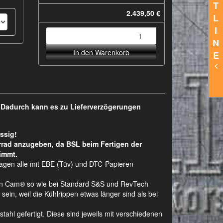
T
2.439,50 €
L
I
N
In den Warenkorb
E
. Dadurch kann es zu Lieferverzögerungen
ssig!
rrad anzugeben, da BSL beim Fertigen der
immt.
lagen alle mit EBE (Tüv) und DTC-Papieren
Twin Cam® so wie bei Standard S&S und RevTech
ein, weil die Kühlrippen etwas länger sind als bei
hl gefertigt. Diese sind jeweils mit verschiedenen