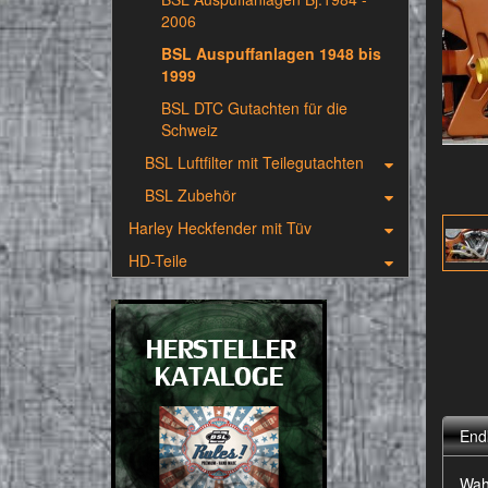
2006
BSL Auspuffanlagen 1948 bis
1999
BSL DTC Gutachten für die
Schweiz
BSL Luftfilter mit Teilegutachten
BSL Zubehör
Harley Heckfender mit Tüv
HD-Teile
End
Wah