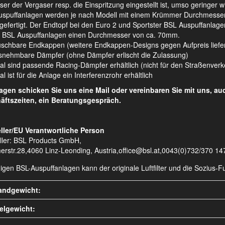
ser der Vergaser resp. die Einspritzung eingestellt ist, umso geringer 
spuffanlagen werden je nach Modell mit einem Krümmer Durchmesser v
 gefertigt. Der Endtopf bei den Euro 2 und Sportster BSL Auspuffanl
 BSL Auspuffanlagen einen Durchmesser von ca. 70mm.
schbare Endkappen (weitere Endkappen-Designs gegen Aufpreis liefe
nehmbare Dämpfer (ohne Dämpfer erlischt die Zulassung)
al sind passende Racing-Dämpfer erhältlich (nicht für den Straßenver
l ist für die Anlage ein Interferenzrohr erhältlich
ragen schicken Sie uns eine Mail oder vereinbaren Sie mit uns, a
äftszeiten, ein Beratungsgespräch.
ller/EU Verantwortliche Person
ller: BSL Products GmbH,
erstr.28,4060 Linz-Leonding, Austria,office@bsl.at,0043(0)732/370 14
nigen BSL-Auspuffanlagen kann der originale Luftfilter und die Sozius
andgewicht:
kelgewicht: