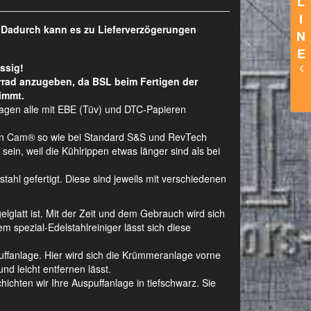
L
I
. Dadurch kann es zu Lieferverzögerungen
N
E
ssig!
rrad anzugeben, da BSL beim Fertigen der
immt.
lagen alle mit EBE (Tüv) und DTC-Papieren
Twin Cam® so wie bei Standard S&S und RevTech
ein, weil die Kühlrippen etwas länger sind als bei
hl gefertigt. Diese sind jeweils mit verschiedenen
gelglatt ist. Mit der Zeit und dem Gebrauch wird sich
m spezial-Edelstahlreiniger lässt sich diese
ffanlage. Hier wird sich die Krümmeranlage vorne
nd leicht entfernen lässt.
ichten wir Ihre Auspuffanlage in tiefschwarz. Sie