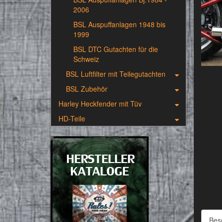
2006
BSL Auspuffanlagen 1948 bis
1999
BSL DTC Gutachten für die
Schweiz
BSL Luftfilter mit Teilegutachten
BSL Zubehör
Harley Heckfender mit Tüv
HD-Teile
Bes