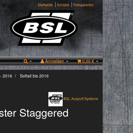
Startseite
Kontakt
Fotogalerien
Anmelden
0,00 €
- 2016
Softail bis 2016
BSL Auspuff Systeme
ster Staggered