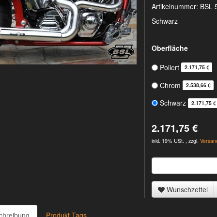
Artikelnummer:
BSL 
Schwarz
Oberfläche
Poliert
2.171,75 €
Chrom
2.538,66 €
Schwarz
2.171,75 €
2.171,75 €
inkl. 19% USt. , zzgl.
Versan
Wunschzettel
chreibung
Produkt Tags