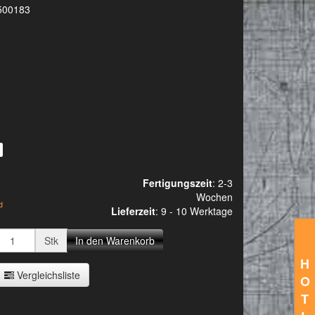
500183
Fertigungszeit
: 2-3
Wochen
d
Lieferzeit
:
9 - 10 Werktage
Stk
In den Warenkorb
H
Vergleichsliste
O
T