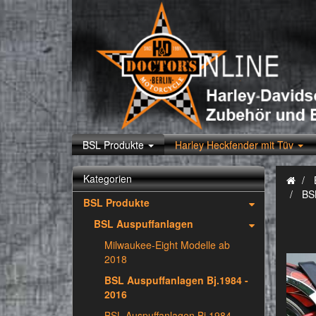
BSL Produkte
Harley Heckfender mit Tüv
Kategorien
BS
BSL Produkte
BSL Auspuffanlagen
Milwaukee-Eight Modelle ab
2018
BSL Auspuffanlagen Bj.1984 -
2016
BSL Auspuffanlagen Bj.1984 -