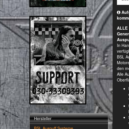
Aufg
komm
ALLE 
Gener
Auspu
In Han
verfüg
BSL Au
Motore
den me
Alle A
Oberfl
Hersteller
BSL Auspuff Systeme