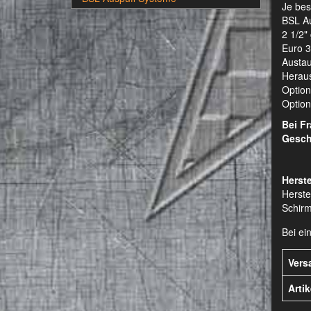
Je bes
BSL Au
2 1/2"
Euro 3
Austau
Heraus
Option
Optiona
Bei F
Gesch
Herste
Herste
Schirm
Bei ei
Vers
Arti