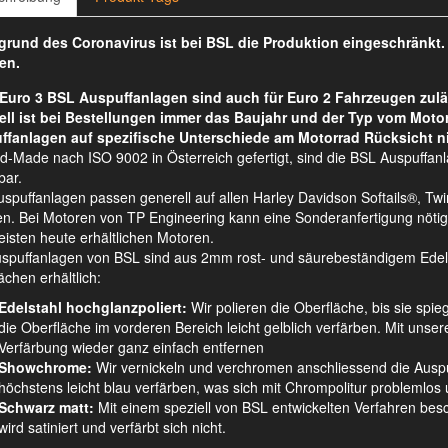
rund des Coronavirus ist bei BSL die Produktion eingeschränkt
en.
Euro 3 BSL Auspuffanlagen sind auch für Euro 2 Fahrzeugen zulä
ell ist bei Bestellungen immer das Baujahr und der Typ vom Moto
ffanlagen auf spezifische Unterschiede am Motorrad Rücksicht n
d-Made nach ISO 9002 in Österreich gefertigt, sind die BSL Auspuffan
bar.
spuffanlagen passen generell auf allen Harley Davidson Softails®, 
n. Bei Motoren von TP Engineering kann eine Sonderanfertigung nötig s
isten heute erhältlichen Motoren.
uspuffanlagen von BSL sind aus 2mm rost- und säurebeständigem Edelsta
ächen erhältlich:
Edelstahl hochglanzpoliert:
Wir polieren die Oberfläche, bis sie spie
die Oberfläche im vorderen Bereich leicht gelblich verfärben. Mit unsere
Verfärbung wieder ganz einfach entfernen
Showchrome:
Wir vernickeln und verchromen anschliessend die Auspu
höchstens leicht blau verfärben, was sich mit Chrompolitur problemlos u
Schwarz matt:
Mit einem speziell von BSL entwickelten Verfahren besch
wird satiniert und verfärbt sich nicht.