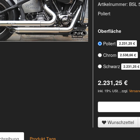
Artikelnummer:
BSL 
Poliert
Oberfläche
Poliert
2.231,25 €
Chrom
2.538,66 €
Schwarz
2.231,25 €
2.231,25 €
inkl. 19% USt. , zzgl.
Versan
Wunschzettel
chreibung
Produkt Tags