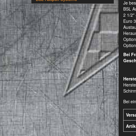
Je bes
BSL Au
2 1/2"
Euro 3
Austau
Heraus
Option
Optiona
Bei F
Gesch
Herste
Herste
Schirm
Bei ei
Vers
Arti