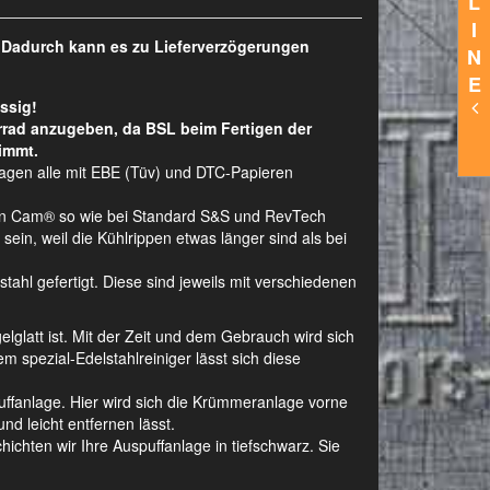
L
I
. Dadurch kann es zu Lieferverzögerungen
N
E
ssig!
rrad anzugeben, da BSL beim Fertigen der
immt.
lagen alle mit EBE (Tüv) und DTC-Papieren
Twin Cam® so wie bei Standard S&S und RevTech
ein, weil die Kühlrippen etwas länger sind als bei
hl gefertigt. Diese sind jeweils mit verschiedenen
gelglatt ist. Mit der Zeit und dem Gebrauch wird sich
m spezial-Edelstahlreiniger lässt sich diese
ffanlage. Hier wird sich die Krümmeranlage vorne
nd leicht entfernen lässt.
ichten wir Ihre Auspuffanlage in tiefschwarz. Sie