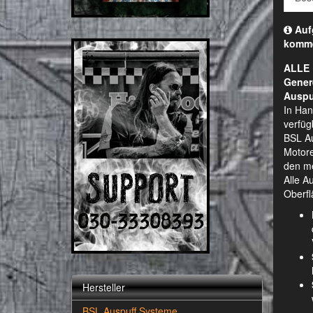
Aufg
komm
ALLE 
Gener
Auspu
In Han
verfüg
BSL Au
Motore
den me
Alle A
Oberfl
Hersteller
BSL Auspuff Systeme