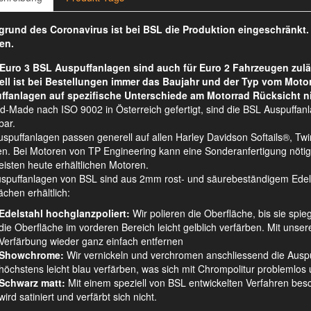
rund des Coronavirus ist bei BSL die Produktion eingeschränkt
en.
Euro 3 BSL Auspuffanlagen sind auch für Euro 2 Fahrzeugen zulä
ell ist bei Bestellungen immer das Baujahr und der Typ vom Moto
ffanlagen auf spezifische Unterschiede am Motorrad Rücksicht n
d-Made nach ISO 9002 in Österreich gefertigt, sind die BSL Auspuffan
bar.
spuffanlagen passen generell auf allen Harley Davidson Softails®, 
n. Bei Motoren von TP Engineering kann eine Sonderanfertigung nötig s
isten heute erhältlichen Motoren.
uspuffanlagen von BSL sind aus 2mm rost- und säurebeständigem Edelsta
ächen erhältlich:
Edelstahl hochglanzpoliert:
Wir polieren die Oberfläche, bis sie spie
die Oberfläche im vorderen Bereich leicht gelblich verfärben. Mit unsere
Verfärbung wieder ganz einfach entfernen
Showchrome:
Wir vernickeln und verchromen anschliessend die Auspu
höchstens leicht blau verfärben, was sich mit Chrompolitur problemlos u
Schwarz matt:
Mit einem speziell von BSL entwickelten Verfahren besch
wird satiniert und verfärbt sich nicht.