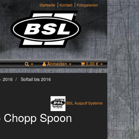
Startseite
Kontakt
Fotogalerien
Anmelden
0,00 €
- 2016
Softail bis 2016
BSL Auspuff Systeme
p Chopp Spoon