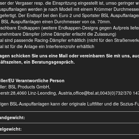
ser der Vergaser resp. die Einspritzung eingestellt ist, umso geringer 
spuffanlagen werden je nach Modell mit einem Krümmer Durchmesser v
 gefertigt. Der Endtopf bei den Euro 2 und Sportster BSL Auspuffanl
 BSL Auspuffanlagen einen Durchmesser von ca. 70mm.
schbare Endkappen (weitere Endkappen-Designs gegen Aufpreis liefe
nehmbare Dämpfer (ohne Dämpfer erlischt die Zulassung)
al sind passende Racing-Dämpfer erhältlich (nicht für den Straßenver
l ist für die Anlage ein Interferenzrohr erhältlich
ragen schicken Sie uns eine Mail oder vereinbaren Sie mit uns, a
äftszeiten, ein Beratungsgespräch.
ller/EU Verantwortliche Person
ller: BSL Products GmbH,
erstr.28,4060 Linz-Leonding, Austria,office@bsl.at,0043(0)732/370 14
nigen BSL-Auspuffanlagen kann der originale Luftfilter und die Sozius
andgewicht:
kelgewicht: