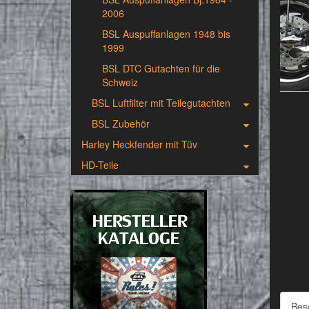
2006
BSL Auspuffanlagen 1948 bis
1999
BSL DTC Gutachten für die
Schweiz
BSL Luftfilter mit Teilegutachten
BSL Zubehör
Harley Heckfender mit Tüv
HD-Teile
Bes