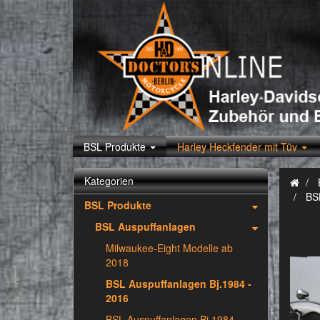
BSL Produkte
Harley Heckfender mit Tüv
Kategorien
BS
BSL Produkte
BSL Auspuffanlagen
Milwaukee-Eight Modelle ab
2018
BSL Auspuffanlagen Bj.1984 -
2016
BSL Auspuffanlagen Bj.1984 -