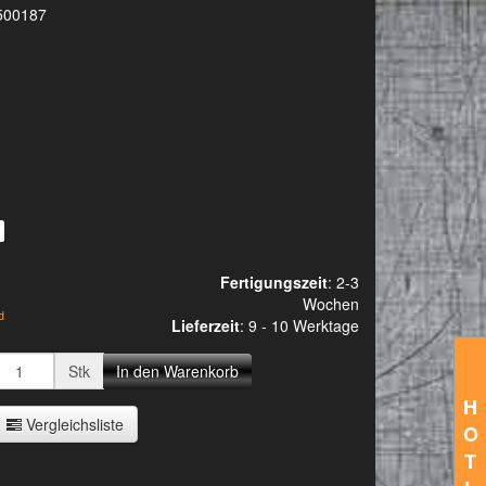
500187
Fertigungszeit
: 2-3
Wochen
d
Lieferzeit
:
9 - 10 Werktage
Stk
In den Warenkorb
H
Vergleichsliste
O
T