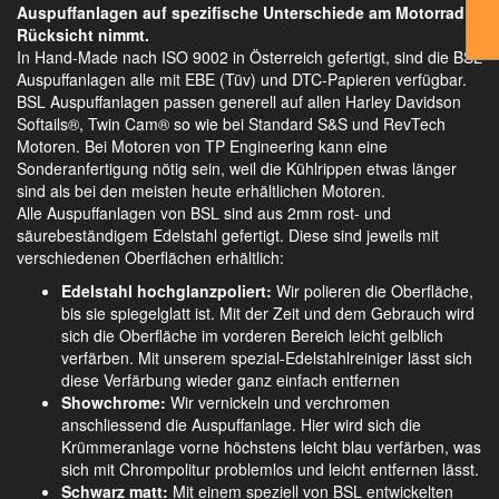
Auspuffanlagen auf spezifische Unterschiede am Motorrad
Rücksicht nimmt.
In Hand-Made nach ISO 9002 in Österreich gefertigt, sind die BSL
Auspuffanlagen alle mit EBE (Tüv) und DTC-Papieren verfügbar.
BSL Auspuffanlagen passen generell auf allen Harley Davidson
Softails®, Twin Cam® so wie bei Standard S&S und RevTech
Motoren. Bei Motoren von TP Engineering kann eine
Sonderanfertigung nötig sein, weil die Kühlrippen etwas länger
sind als bei den meisten heute erhältlichen Motoren.
Alle Auspuffanlagen von BSL sind aus 2mm rost- und
säurebeständigem Edelstahl gefertigt. Diese sind jeweils mit
verschiedenen Oberflächen erhältlich:
Edelstahl hochglanzpoliert:
Wir polieren die Oberfläche,
bis sie spiegelglatt ist. Mit der Zeit und dem Gebrauch wird
sich die Oberfläche im vorderen Bereich leicht gelblich
verfärben. Mit unserem spezial-Edelstahlreiniger lässt sich
diese Verfärbung wieder ganz einfach entfernen
Showchrome:
Wir vernickeln und verchromen
anschliessend die Auspuffanlage. Hier wird sich die
Krümmeranlage vorne höchstens leicht blau verfärben, was
sich mit Chrompolitur problemlos und leicht entfernen lässt.
Schwarz matt:
Mit einem speziell von BSL entwickelten