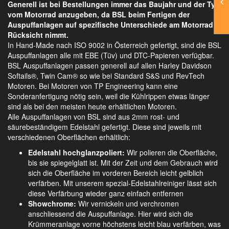
Generell ist bei Bestellungen immer das Baujahr und der Typ
vom Motorrad anzugeben, da BSL beim Fertigen der
Auspuffanlagen auf spezifische Unterschiede am Motorrad
Rücksicht nimmt.
In Hand-Made nach ISO 9002 in Österreich gefertigt, sind die BSL
Auspuffanlagen alle mit EBE (Tüv) und DTC-Papieren verfügbar.
BSL Auspuffanlagen passen generell auf allen Harley Davidson
Softails®, Twin Cam® so wie bei Standard S&S und RevTech
Motoren. Bei Motoren von TP Engineering kann eine
Sonderanfertigung nötig sein, weil die Kühlrippen etwas länger
sind als bei den meisten heute erhältlichen Motoren.
Alle Auspuffanlagen von BSL sind aus 2mm rost- und
säurebeständigem Edelstahl gefertigt. Diese sind jeweils mit
verschiedenen Oberflächen erhältlich:
Edelstahl hochglanzpoliert:
Wir polieren die Oberfläche,
bis sie spiegelglatt ist. Mit der Zeit und dem Gebrauch wird
sich die Oberfläche im vorderen Bereich leicht gelblich
verfärben. Mit unserem spezial-Edelstahlreiniger lässt sich
diese Verfärbung wieder ganz einfach entfernen
Showchrome:
Wir vernickeln und verchromen
anschliessend die Auspuffanlage. Hier wird sich die
Krümmeranlage vorne höchstens leicht blau verfärben, was