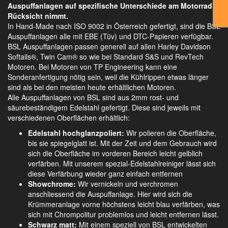
Auspuffanlagen auf spezifische Unterschiede am Motorrad
Rücksicht nimmt.
In Hand-Made nach ISO 9002 in Österreich gefertigt, sind die BSL
Auspuffanlagen alle mit EBE (Tüv) und DTC-Papieren verfügbar.
BSL Auspuffanlagen passen generell auf allen Harley Davidson
Softails®, Twin Cam® so wie bei Standard S&S und RevTech
Motoren. Bei Motoren von TP Engineering kann eine
Sonderanfertigung nötig sein, weil die Kühlrippen etwas länger
sind als bei den meisten heute erhältlichen Motoren.
Alle Auspuffanlagen von BSL sind aus 2mm rost- und
säurebeständigem Edelstahl gefertigt. Diese sind jeweils mit
verschiedenen Oberflächen erhältlich:
Edelstahl hochglanzpoliert:
Wir polieren die Oberfläche,
bis sie spiegelglatt ist. Mit der Zeit und dem Gebrauch wird
sich die Oberfläche im vorderen Bereich leicht gelblich
verfärben. Mit unserem spezial-Edelstahlreiniger lässt sich
diese Verfärbung wieder ganz einfach entfernen
Showchrome:
Wir vernickeln und verchromen
anschliessend die Auspuffanlage. Hier wird sich die
Krümmeranlage vorne höchstens leicht blau verfärben, was
sich mit Chrompolitur problemlos und leicht entfernen lässt.
Schwarz matt:
Mit einem speziell von BSL entwickelten