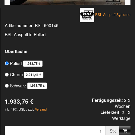
BSL Auspuff Systeme
Artikelnummer:
BSL 500145
BSL Auspuff in Poliert
Oberfläche
Poliert
1.933,75 €
Chrom
2.211,41 €
Schwarz
1.933,75 €
1.933,75 €
Fertigungszeit
: 2-3
Wochen
inkl. 19% USt. , zzgl.
Versand
Lieferzeit
:
2 - 3
Werktage
Stk