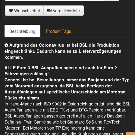
Wunschzettel
Vergleichsliste
Beschreibung
Produkt Tags
Aufgrund des Coronavirus ist bei BSL die Produktion
eingeschränkt. Dadurch kann es zu Lieferverzögerungen
kommen.
ALLE Euro 3 BSL Auspuffanlagen sind auch für Euro 2
Fahrzeugen zulässig!
Generell ist bei Bestellungen immer das Baujahr und der Typ
vom Motorrad anzugeben, da BSL beim Fertigen der
Auspuffanlagen auf spezifische Unterschiede am Motorrad
Rücksicht nimmt.
In Hand-Made nach ISO 9002 in Österreich gefertigt, sind die BSL
Auspuffanlagen alle mit EBE (Tüv) und DTC-Papieren verfügbar.
BSL Auspuffanlagen passen generell auf allen Harley Davidson
Softails®, Twin Cam® so wie bei Standard S&S und RevTech
Motoren. Bei Motoren von TP Engineering kann eine
Sonderanfertigung nötig sein, weil die Kühlrippen etwas länger