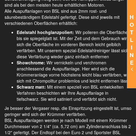
sind als bei den meisten heute erhältlichen Motoren.
Alle Auspuffanlagen von BSL sind aus 2mm rost- und
H
säurebeständigem Edelstahl gefertigt. Diese sind jeweils mit
verschiedenen Oberflächen erhältlich:
O
T
Edelstahl hochglanzpoliert:
Wir polieren die Oberfläche,
bis sie spiegelglatt ist. Mit der Zeit und dem Gebrauch wird
L
sich die Oberfläche im vorderen Bereich leicht gelblich
I
verfärben. Mit unserem spezial-Edelstahlreiniger lässt sich
N
diese Verfärbung wieder ganz einfach entfernen
E
Showchrome:
Wir vernickeln und verchromen
anschliessend die Auspuffanlage. Hier wird sich die
Krümmeranlage vorne höchstens leicht blau verfärben, was
sich mit Chrompolitur problemlos und leicht entfernen lässt.
Schwarz matt:
Mit einem speziell von BSL entwickelten
Verfahren beschichten wir Ihre Auspuffanlage in
tiefschwarz. Sie wird satiniert und verfärbt sich nicht.
Je besser der Vergaser resp. die Einspritzung eingestellt ist, umso
geringer wird sich der Krümmer verfärben.
BSL Auspuffanlagen werden je nach Modell mit einem Krümmer
Durchmesser von 2 1/4" (ca. 5,72 cm) am Zylinderanschluss bis 2
1/2" gefertigt. Der Endtopf bei den Euro 2 und Sportster BSL