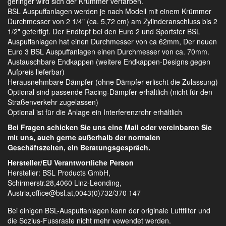
geringer wird sich der Krümmer verfärben.
BSL Auspuffanlagen werden je nach Modell mit einem Krümmer
Durchmesser von 2 1/4" (ca. 5,72 cm) am Zylinderanschluss bis 2
1/2" gefertigt. Der Endtopf bei den Euro 2 und Sportster BSL
Auspuffanlagen hat einen Durchmesser von ca 62mm, Der neuen
Euro 3 BSL Auspuffanlagen einen Durchmesser von ca. 70mm.
Austauschbare Endkappen (weitere Endkappen-Designs gegen
Aufpreis lieferbar)
Herausnehmbare Dämpfer (ohne Dämpfer erlischt die Zulassung)
Optional sind passende Racing-Dämpfer erhältlich (nicht für den
Straßenverkehr zugelassen)
Optional ist für die Anlage ein Interferenzrohr erhältlich
Bei Fragen schicken Sie uns eine Mail oder vereinbaren Sie
mit uns, auch gerne außerhalb der normalen
Geschäftszeiten, ein Beratungsgespräch.
Hersteller/EU Verantwortliche Person
Hersteller: BSL Products GmbH,
Schirmerstr.28,4060 Linz-Leonding,
Austria,office@bsl.at,0043(0)732/370 147
Bei einigen BSL-Auspuffanlagen kann der originale Luftfilter und
die Sozius-Fussraste nicht mehr vewendet werden.