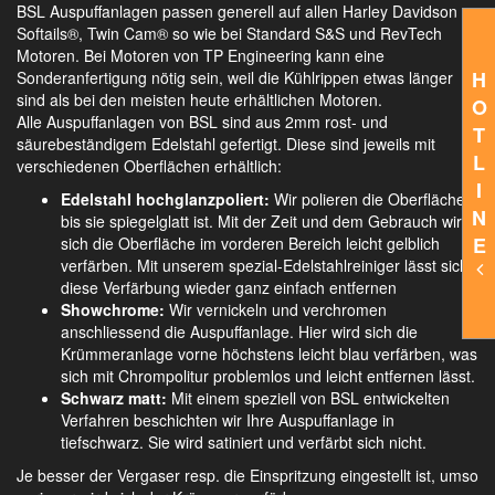
BSL Auspuffanlagen passen generell auf allen Harley Davidson
Softails®, Twin Cam® so wie bei Standard S&S und RevTech
Motoren. Bei Motoren von TP Engineering kann eine
H
Sonderanfertigung nötig sein, weil die Kühlrippen etwas länger
sind als bei den meisten heute erhältlichen Motoren.
O
Alle Auspuffanlagen von BSL sind aus 2mm rost- und
T
säurebeständigem Edelstahl gefertigt. Diese sind jeweils mit
L
verschiedenen Oberflächen erhältlich:
I
Edelstahl hochglanzpoliert:
Wir polieren die Oberfläche,
N
bis sie spiegelglatt ist. Mit der Zeit und dem Gebrauch wird
E
sich die Oberfläche im vorderen Bereich leicht gelblich
verfärben. Mit unserem spezial-Edelstahlreiniger lässt sich
diese Verfärbung wieder ganz einfach entfernen
Showchrome:
Wir vernickeln und verchromen
anschliessend die Auspuffanlage. Hier wird sich die
Krümmeranlage vorne höchstens leicht blau verfärben, was
sich mit Chrompolitur problemlos und leicht entfernen lässt.
Schwarz matt:
Mit einem speziell von BSL entwickelten
Verfahren beschichten wir Ihre Auspuffanlage in
tiefschwarz. Sie wird satiniert und verfärbt sich nicht.
Je besser der Vergaser resp. die Einspritzung eingestellt ist, umso