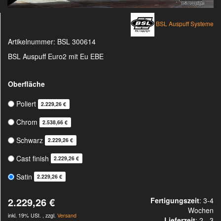
BSL Auspuff Systeme
Artikelnummer:
BSL 300614
BSL Auspuff Euro2 mit Eu EBE
Oberfläche
Poliert
2.229,26 €
Chrom
2.538,66 €
Schwarz
2.229,26 €
Cast finish
2.229,26 €
Satin
2.229,26 €
2.229,26 €
Fertigungszeit
: 3-4
Wochen
inkl. 19% USt. , zzgl.
Versand
Lieferzeit
:
2 - 3