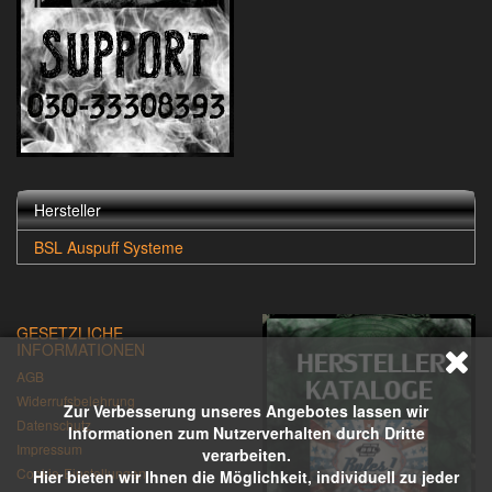
Hersteller
BSL Auspuff Systeme
GESETZLICHE
INFORMATIONEN
AGB
Widerrufsbelehrung
Zur Verbesserung unseres Angebotes lassen wir
Datenschutz
Informationen zum Nutzerverhalten durch Dritte
Impressum
verarbeiten.
Cookie-Einstellungen
Hier bieten wir Ihnen die Möglichkeit, individuell zu jeder