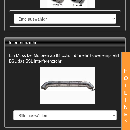
Interferenzrohr
Ein Muss bei Motoren ab 88 ccin, Für mehr Power empfiehlt
BSL das BSL-Interferenzrohr
H
O
T
L
I
N
E