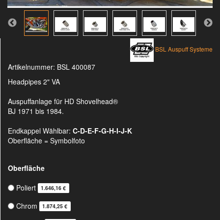
BSL Auspuff Systeme
Artikelnummer:
BSL 400087
Headpipes 2" VA
Auspuffanlage für HD Shovelhead®
BJ 1971 bis 1984.
Endkappel Wählbar:
C-D-E-F-G-H-I-J-K
Oberfläche = Symbolfoto
Oberfläche
Poliert
1.646,16 €
Chrom
1.874,25 €