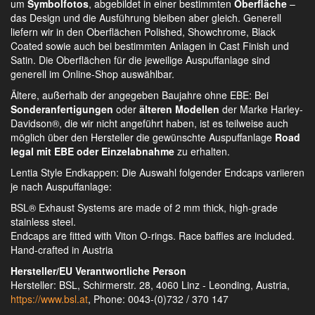
um
Symbolfotos
, abgebildet in einer bestimmten
Oberfläche
–
das Design und die Ausführung bleiben aber gleich. Generell
liefern wir in den Oberflächen Polished, Showchrome, Black
Coated sowie auch bei bestimmten Anlagen in Cast Finish und
Satin. Die Oberflächen für die jeweilige Auspuffanlage sind
generell im Online-Shop auswählbar.
Ältere, außerhalb der angegeben Baujahre ohne EBE
: Bei
Sonderanfertigungen
oder
älteren Modellen
der Marke Harley-
Davidson®, die wir nicht angeführt haben, ist es teilweise auch
möglich über den Hersteller die gewünschte Auspuffanlage
Road
legal mit EBE oder Einzelabnahme
zu erhalten.
Lentia Style Endkappen
: Die Auswahl folgender Endcaps variieren
je nach Auspuffanlage:
BSL® Exhaust Systems are made of 2 mm thick, high-grade
stainless steel.
Endcaps are fitted with Viton O-rings. Race baffles are included.
Hand-crafted in Austria
Hersteller/EU Verantwortliche Person
Hersteller: BSL, Schirmerstr. 28, 4060 Linz - Leonding, Austria,
https://www.bsl.at
, Phone: 0043-(0)732 / 370 147