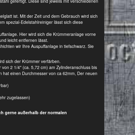
hl gefertigt. Diese sind jeweils mit verschiedenen
gelglatt ist. Mit der Zeit und dem Gebrauch wird sich
m spezial-Edelstahlreiniger lässt sich diese
ffanlage. Hier wird sich die Krümmeranlage vorne
nd leicht entfernen lässt.
ichten wir Ihre Auspuffanlage in tiefschwarz. Sie
wird sich der Krümmer verfärben.
on 2 1/4" (ca. 5,72 cm) am Zylinderanschluss bis
agen hat einen Durchmesser von ca 62mm, Der neuen
rbar)
kehr zugelassen)
uch gerne außerhalb der normalen