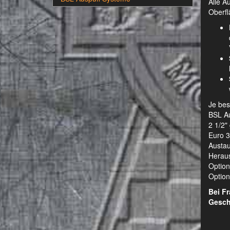
Alle A
Oberfl
Je bes
BSL Au
2 1/2"
Euro 3
Austau
Heraus
Option
Optiona
Bei F
Gesch