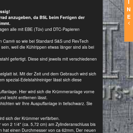
I
N
ssig!
E
rrad anzugeben, da BSL beim Fertigen der
immt.
lagen alle mit EBE (Tüv) und DTC-Papieren
Twin Cam® so wie bei Standard S&S und RevTech
ein, weil die Kühlrippen etwas länger sind als bei
hl gefertigt. Diese sind jeweils mit verschiedenen
gelglatt ist. Mit der Zeit und dem Gebrauch wird sich
m spezial-Edelstahlreiniger lässt sich diese
ffanlage. Hier wird sich die Krümmeranlage vorne
nd leicht entfernen lässt.
ichten wir Ihre Auspuffanlage in tiefschwarz. Sie
wird sich der Krümmer verfärben.
on 2 1/4" (ca. 5,72 cm) am Zylinderanschluss bis
agen hat einen Durchmesser von ca 62mm, Der neuen