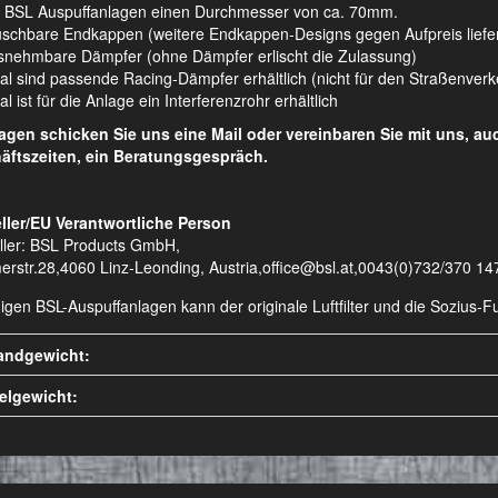
 BSL Auspuffanlagen einen Durchmesser von ca. 70mm.
schbare Endkappen (weitere Endkappen-Designs gegen Aufpreis liefe
nehmbare Dämpfer (ohne Dämpfer erlischt die Zulassung)
al sind passende Racing-Dämpfer erhältlich (nicht für den Straßenver
l ist für die Anlage ein Interferenzrohr erhältlich
ragen schicken Sie uns eine Mail oder vereinbaren Sie mit uns, a
äftszeiten, ein Beratungsgespräch.
ller/EU Verantwortliche Person
ller: BSL Products GmbH,
erstr.28,4060 Linz-Leonding, Austria,office@bsl.at,0043(0)732/370 14
nigen BSL-Auspuffanlagen kann der originale Luftfilter und die Sozius
andgewicht:
kelgewicht: