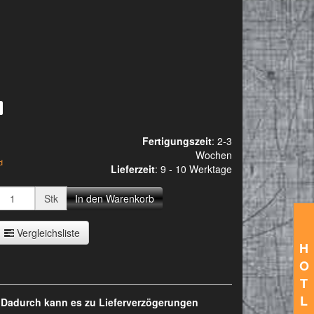
Fertigungszeit
: 2-3
Wochen
d
Lieferzeit
:
9 - 10 Werktage
Stk
In den Warenkorb
Vergleichsliste
H
O
T
L
. Dadurch kann es zu Lieferverzögerungen