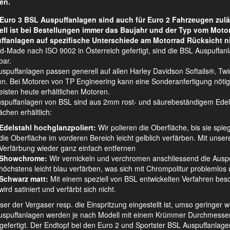
en.
Euro 3 BSL Auspuffanlagen sind auch für Euro 2 Fahrzeugen zulä
ell ist bei Bestellungen immer das Baujahr und der Typ vom Moto
ffanlagen auf spezifische Unterschiede am Motorrad Rücksicht n
d-Made nach ISO 9002 in Österreich gefertigt, sind die BSL Auspuffan
bar.
spuffanlagen passen generell auf allen Harley Davidson Softails®, 
n. Bei Motoren von TP Engineering kann eine Sonderanfertigung nötig s
isten heute erhältlichen Motoren.
uspuffanlagen von BSL sind aus 2mm rost- und säurebeständigem Edelsta
ächen erhältlich:
Edelstahl hochglanzpoliert:
Wir polieren die Oberfläche, bis sie spie
die Oberfläche im vorderen Bereich leicht gelblich verfärben. Mit unsere
Verfärbung wieder ganz einfach entfernen
Showchrome:
Wir vernickeln und verchromen anschliessend die Auspu
höchstens leicht blau verfärben, was sich mit Chrompolitur problemlos u
Schwarz matt:
Mit einem speziell von BSL entwickelten Verfahren besch
wird satiniert und verfärbt sich nicht.
ser der Vergaser resp. die Einspritzung eingestellt ist, umso geringer 
spuffanlagen werden je nach Modell mit einem Krümmer Durchmesser v
 gefertigt. Der Endtopf bei den Euro 2 und Sportster BSL Auspuffanl