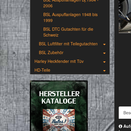
2006
BSL Auspuffanlagen 1948 bis
1999
BSL DTC Gutachten für die
Schweiz
BSL Luftfilter mit Teilegutachten
BSL Zubehör
Harley Heckfender mit Tüv
HD-Teile
Bes
Aufg