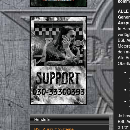
komm
ALLE 
Gener
Auspu
In Han
verfüg
BSL Au
Motore
den me
Alle A
Oberfl
Je bes
Hersteller
BSL Au
2 1/2"
BSL Auspuff Systeme