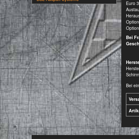
Euro 3
Austau
Heraus
Option
Optiona
Bei F
Gesch
Herste
Herste
Schirm
Bei ei
Vers
Arti