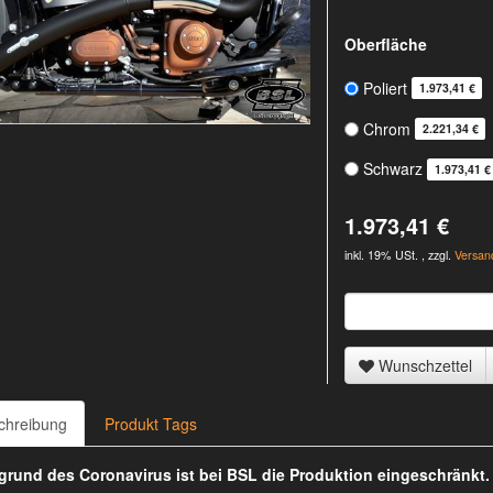
Oberfläche
Poliert
1.973,41 €
Chrom
2.221,34 €
Schwarz
1.973,41 €
1.973,41 €
inkl. 19% USt. , zzgl.
Versan
Wunschzettel
chreibung
Produkt Tags
rund des Coronavirus ist bei BSL die Produktion eingeschränkt