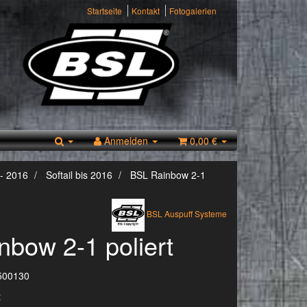
Startseite
Kontakt
Fotogalerien
Anmelden
0,00 €
- 2016
Softail bis 2016
BSL Rainbow 2-1
BSL Auspuff Systeme
nbow 2-1 poliert
500130
t