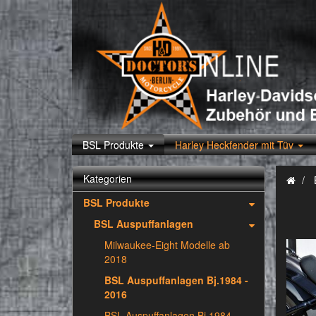
BSL Produkte
Harley Heckfender mit Tüv
Kategorien
BSL Produkte
BSL Auspuffanlagen
Milwaukee-Eight Modelle ab
2018
BSL Auspuffanlagen Bj.1984 -
2016
BSL Auspuffanlagen Bj.1984 -