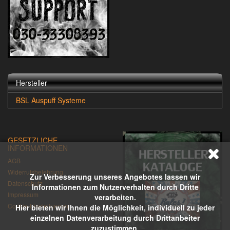
Hersteller
BSL Auspuff Systeme
GESETZLICHE
INFORMATIONEN
AGB
Widerrufsbelehrung
Zur Verbesserung unseres Angebotes lassen wir
Datenschutz
Informationen zum Nutzerverhalten durch Dritte
Impressum
verarbeiten.
Cookie-Einstellungen
Hier bieten wir Ihnen die Möglichkeit, individuell zu jeder
einzelnen Datenverarbeitung durch Drittanbeiter
zuzustimmen.