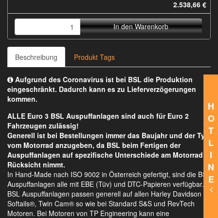
2.538,66 €
In den Warenkorb
Beschreibung
Produkt Tags
Aufgrund des Coronavirus ist bei BSL die Produktion
eingeschränkt. Dadurch kann es zu Lieferverzögerungen
kommen.
H
ALLE Euro 3 BSL Auspuffanlagen sind auch für Euro 2
O
Fahrzeugen zulässig!
T
Generell ist bei Bestellungen immer das Baujahr und der Typ
L
vom Motorrad anzugeben, da BSL beim Fertigen der
I
Auspuffanlagen auf spezifische Unterschiede am Motorrad
Rücksicht nimmt.
N
In Hand-Made nach ISO 9002 in Österreich gefertigt, sind die BSL
E
Auspuffanlagen alle mit EBE (Tüv) und DTC-Papieren verfügbar.
BSL Auspuffanlagen passen generell auf allen Harley Davidson
Softails®, Twin Cam® so wie bei Standard S&S und RevTech
Motoren. Bei Motoren von TP Engineering kann eine