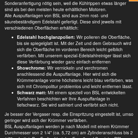
Sonderanfertigung nötig sein, weil die Kühlrippen etwas länger
sind als bei den meisten heute erhältlichen Motoren.
Alle Auspuffanlagen von BSL sind aus 2mm rost- und
säurebeständigem Edelstahl gefertigt. Diese sind jeweils mit
verschiedenen Oberflächen erhältlich:
Edelstahl hochglanzpoliert:
Wir polieren die Oberfläche,
bis sie spiegelglatt ist. Mit der Zeit und dem Gebrauch wird
sich die Oberfläche im vorderen Bereich leicht gelblich
verfärben. Mit unserem spezial-Edelstahlreiniger lässt sich
diese Verfärbung wieder ganz einfach entfernen
Showchrome:
Wir vernickeln und verchromen
anschliessend die Auspuffanlage. Hier wird sich die
Krümmeranlage vorne höchstens leicht blau verfärben, was
sich mit Chrompolitur problemlos und leicht entfernen lässt.
Schwarz matt:
Mit einem speziell von BSL entwickelten
Verfahren beschichten wir Ihre Auspuffanlage in
tiefschwarz. Sie wird satiniert und verfärbt sich nicht.
Je besser der Vergaser resp. die Einspritzung eingestellt ist, umso
geringer wird sich der Krümmer verfärben.
BSL Auspuffanlagen werden je nach Modell mit einem Krümmer
Durchmesser von 2 1/4" (ca. 5,72 cm) am Zylinderanschluss bis 2