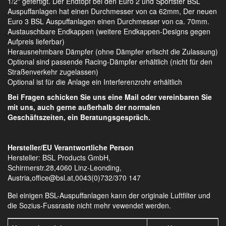
1/2" gefertigt. Der Endtopf bei den Euro 2 und Sportster BSL
Auspuffanlagen hat einen Durchmesser von ca 62mm, Der neuen
Euro 3 BSL Auspuffanlagen einen Durchmesser von ca. 70mm.
Austauschbare Endkappen (weitere Endkappen-Designs gegen
Aufpreis lieferbar)
Herausnehmbare Dämpfer (ohne Dämpfer erlischt die Zulassung)
Optional sind passende Racing-Dämpfer erhältlich (nicht für den
Straßenverkehr zugelassen)
Optional ist für die Anlage ein Interferenzrohr erhältlich
Bei Fragen schicken Sie uns eine Mail oder vereinbaren Sie
mit uns, auch gerne außerhalb der normalen
Geschäftszeiten, ein Beratungsgespräch.
Hersteller/EU Verantwortliche Person
Hersteller: BSL Products GmbH,
Schirmerstr.28,4060 Linz-Leonding,
Austria,office@bsl.at,0043(0)732/370 147
Bei einigen BSL-Auspuffanlagen kann der originale Luftfilter und
die Sozius-Fussraste nicht mehr vewendet werden.