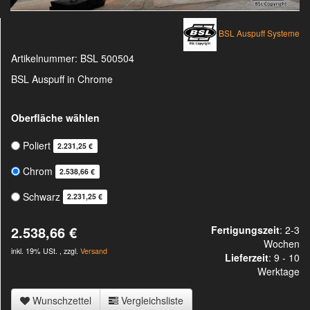
BSL Auspuff Systeme
Artikelnummer:
BSL 500504
BSL Auspuff in Chrome
Oberfläche wählen
Poliert
2.231,25 €
Chrom
2.538,66 €
Schwarz
2.231,25 €
2.538,66 €
Fertigungszeit
: 2-3
Wochen
inkl. 19% USt. , zzgl.
Versand
Lieferzeit
:
9 - 10
Werktage
Wunschzettel
Vergleichsliste