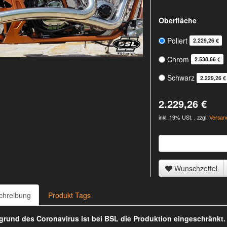
Oberfläche
Poliert
2.229,26 €
Chrom
2.538,66 €
Schwarz
2.229,26 €
2.229,26 €
inkl. 19% USt. , zzgl.
Versan
Wunschzettel
chreibung
Produkt Tags
rund des Coronavirus ist bei BSL die Produktion eingeschränkt