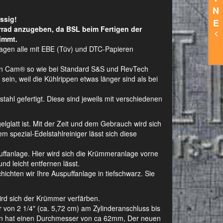
N
ssig!
E
rrad anzugeben, da BSL beim Fertigen der
immt.
lagen alle mit EBE (Tüv) und DTC-Papieren
Twin Cam® so wie bei Standard S&S und RevTech
ein, weil die Kühlrippen etwas länger sind als bei
hl gefertigt. Diese sind jeweils mit verschiedenen
gelglatt ist. Mit der Zeit und dem Gebrauch wird sich
m spezial-Edelstahlreiniger lässt sich diese
ffanlage. Hier wird sich die Krümmeranlage vorne
nd leicht entfernen lässt.
ichten wir Ihre Auspuffanlage in tiefschwarz. Sie
wird sich der Krümmer verfärben.
on 2 1/4" (ca. 5,72 cm) am Zylinderanschluss bis
agen hat einen Durchmesser von ca 62mm, Der neuen