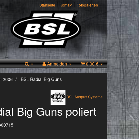
Startseite
Kontakt
Fotogalerien
Anmelden
0,00 €
- 2006
BSL Radial Big Guns
BSL Auspuff Systeme
al Big Guns poliert
300715