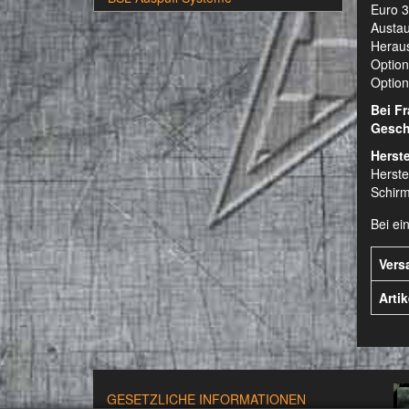
Euro 3
Austau
Heraus
Option
Optiona
Bei F
Gesch
Herste
Herste
Schirm
Bei ei
Vers
Arti
GESETZLICHE INFORMATIONEN