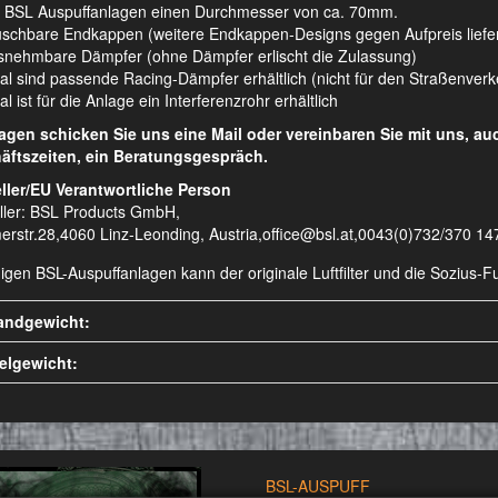
 BSL Auspuffanlagen einen Durchmesser von ca. 70mm.
schbare Endkappen (weitere Endkappen-Designs gegen Aufpreis liefe
nehmbare Dämpfer (ohne Dämpfer erlischt die Zulassung)
al sind passende Racing-Dämpfer erhältlich (nicht für den Straßenver
l ist für die Anlage ein Interferenzrohr erhältlich
ragen schicken Sie uns eine Mail oder vereinbaren Sie mit uns, a
äftszeiten, ein Beratungsgespräch.
ller/EU Verantwortliche Person
ller: BSL Products GmbH,
erstr.28,4060 Linz-Leonding, Austria,office@bsl.at,0043(0)732/370 14
nigen BSL-Auspuffanlagen kann der originale Luftfilter und die Sozius
andgewicht:
kelgewicht:
BSL-AUSPUFF