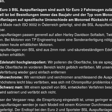
en.
Euro 3 BSL Auspuffanlagen sind auch für Euro 2 Fahrzeugen zulä
ell ist bei Bestellungen immer das Baujahr und der Typ vom Moto
ffanlagen auf spezifische Unterschiede am Motorrad Rücksicht n
d-Made nach ISO 9002 in Österreich gefertigt, sind die BSL Auspuffan
bar.
spuffanlagen passen generell auf allen Harley Davidson Softails®, 
n. Bei Motoren von TP Engineering kann eine Sonderanfertigung nötig s
isten heute erhältlichen Motoren.
uspuffanlagen von BSL sind aus 2mm rost- und säurebeständigem Edelsta
ächen erhältlich:
Edelstahl hochglanzpoliert:
Wir polieren die Oberfläche, bis sie spie
die Oberfläche im vorderen Bereich leicht gelblich verfärben. Mit unsere
Verfärbung wieder ganz einfach entfernen
Showchrome:
Wir vernickeln und verchromen anschliessend die Auspu
höchstens leicht blau verfärben, was sich mit Chrompolitur problemlos u
Schwarz matt:
Mit einem speziell von BSL entwickelten Verfahren besch
wird satiniert und verfärbt sich nicht.
ser der Vergaser resp. die Einspritzung eingestellt ist, umso geringer 
spuffanlagen werden je nach Modell mit einem Krümmer Durchmesser v
 gefertigt. Der Endtopf bei den Euro 2 und Sportster BSL Auspuffanl