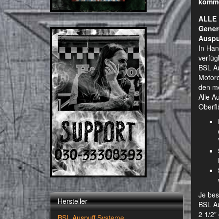
komm
ALLE 
Gener
Auspu
In Han
verfüg
BSL Au
Motore
den me
Alle A
Oberfl
Je bes
Hersteller
BSL Au
2 1/2"
BSL Auspuff Systeme