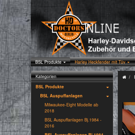
BSL Produkte
Harley Heckfender mit Tüv
Kategorien
BSL Produkte
BSL Auspuffanlagen
Milwaukee-Eight Modelle ab
2018
BSL Auspuffanlagen Bj.1984 -
2016
BSL Auspuffanlagen Bj.1984 -