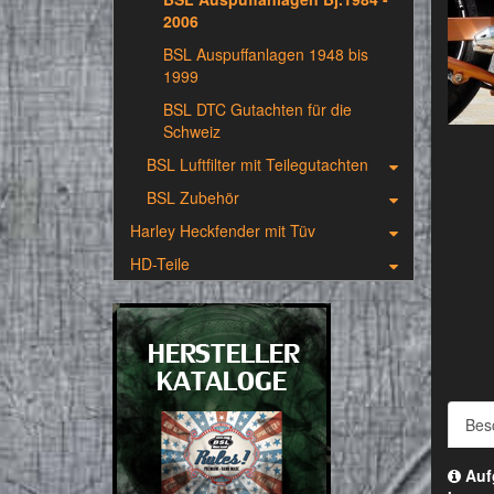
2006
BSL Auspuffanlagen 1948 bis
1999
BSL DTC Gutachten für die
Schweiz
BSL Luftfilter mit Teilegutachten
BSL Zubehör
Harley Heckfender mit Tüv
HD-Teile
Bes
Aufg