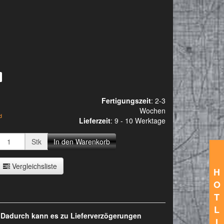
Fertigungszeit
: 2-3
Wochen
d
Lieferzeit
:
9 - 10 Werktage
Stk
In den Warenkorb
Vergleichsliste
H
O
T
L
. Dadurch kann es zu Lieferverzögerungen
I